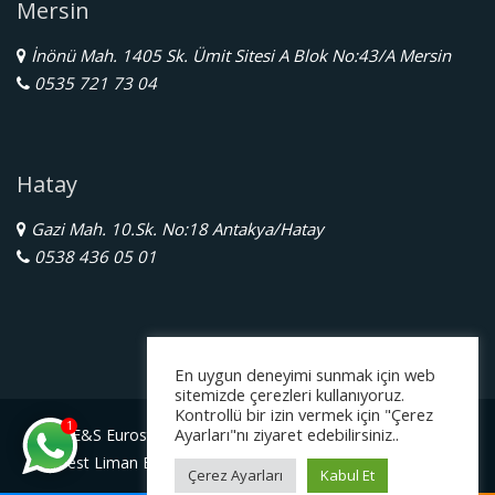
Mersin
İnönü Mah. 1405 Sk. Ümit Sitesi A Blok No:43/A Mersin
0535 721 73 04
Hatay
Gazi Mah. 10.Sk. No:18 Antakya/Hatay
0538 436 05 01
En uygun deneyimi sunmak için web
sitemizde çerezleri kullanıyoruz.
Kontrollü bir izin vermek için "Çerez
1
Ayarları"nı ziyaret edebilirsiniz..
E&S Eurostar Yurtdışı Eğitim Danışmanlığı Ltd. Şti.
Serbest Liman Bölge Müdürlüğü Gazimagosa / Kuzey Kıbrıs
Çerez Ayarları
Kabul Et