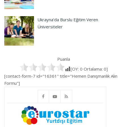
Ukrayna’da Burslu Eğitim Veren
Üniversiteler
Puanla
[OY:
0
Ortalama:
0
]
[contact-form-7 id="16361" title="Hemen Danışmanlık Alın
Formu"]