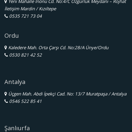
Yeni Mahalle İnönü Cd. No:4/C Özgürlük Meydanı – Rojhat
İletişim Mardin / Kızıltepe
0535 721 73 04
Ordu
Kaledere Mah. Orta Çarşı Cd. No:28/A Ünye/Ordu
0530 821 42 52
Antalya
Üçgen Mah. Abdi İpekçi Cad. No: 13/7 Muratpaşa / Antalya
0546 522 85 41
Şanlıurfa