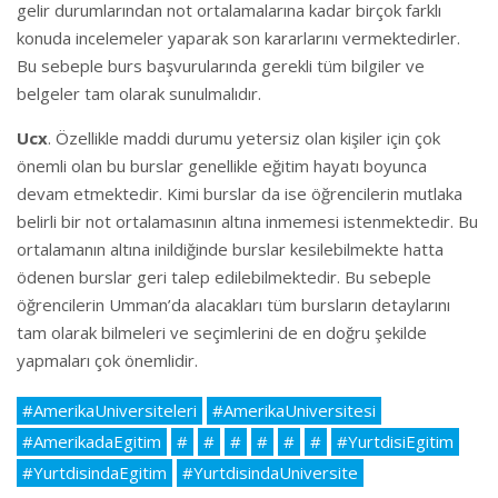
gelir durumlarından not ortalamalarına kadar birçok farklı
konuda incelemeler yaparak son kararlarını vermektedirler.
Bu sebeple burs başvurularında gerekli tüm bilgiler ve
belgeler tam olarak sunulmalıdır.
Ucx
. Özellikle maddi durumu yetersiz olan kişiler için çok
önemli olan bu burslar genellikle eğitim hayatı boyunca
devam etmektedir. Kimi burslar da ise öğrencilerin mutlaka
belirli bir not ortalamasının altına inmemesi istenmektedir. Bu
ortalamanın altına inildiğinde burslar kesilebilmekte hatta
ödenen burslar geri talep edilebilmektedir. Bu sebeple
öğrencilerin Umman’da alacakları tüm bursların detaylarını
tam olarak bilmeleri ve seçimlerini de en doğru şekilde
yapmaları çok önemlidir.
#AmerikaUniversiteleri
#AmerikaUniversitesi
#AmerikadaEgitim
#
#
#
#
#
#
#YurtdisiEgitim
#YurtdisindaEgitim
#YurtdisindaUniversite