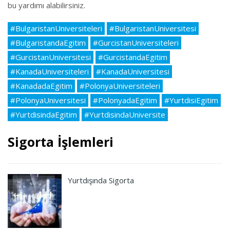
bu yardımı alabilirsiniz.
#BulgaristanUniversiteleri
#BulgaristanUniversitesi
#BulgaristandaEgitim
#GurcistanUniversiteleri
#GurcistanUniversitesi
#GurcistandaEgitim
#KanadaUniversiteleri
#KanadaUniversitesi
#KanadadaEgitim
#PolonyaUniversiteleri
#PolonyaUniversitesi
#PolonyadaEgitim
#YurtdisiEgitim
#YurtdisindaEgitim
#YurtdisindaUniversite
Sigorta İşlemleri
Yurtdışında Sigorta