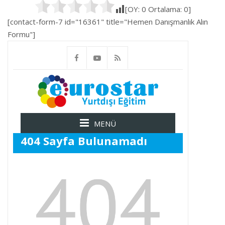
[OY:
0
Ortalama:
0
]
[contact-form-7 id="16361" title="Hemen Danışmanlık Alın
Formu"]