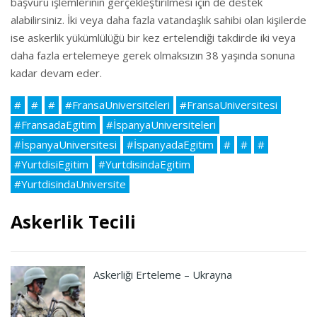
başvuru işlemlerinin gerçekleştirilmesi için de destek
alabilirsiniz. İki veya daha fazla vatandaşlık sahibi olan kişilerde
ise askerlik yükümlülüğü bir kez ertelendiği takdirde iki veya
daha fazla ertelemeye gerek olmaksızın 38 yaşında sonuna
kadar devam eder.
#
#
#
#FransaUniversiteleri
#FransaUniversitesi
#FransadaEgitim
#İspanyaUniversiteleri
#İspanyaUniversitesi
#İspanyadaEgitim
#
#
#
#YurtdisiEgitim
#YurtdisindaEgitim
#YurtdisindaUniversite
Askerlik Tecili
Askerliği Erteleme – Ukrayna