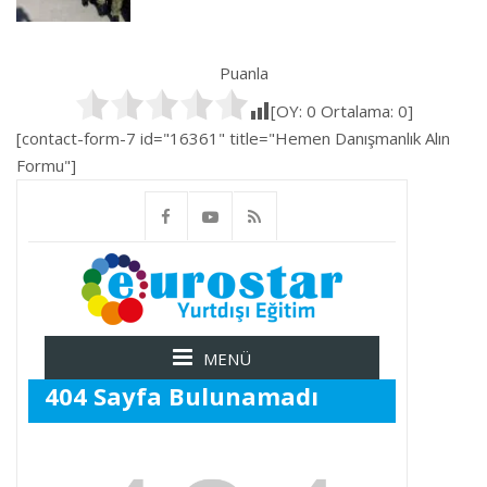
Puanla
[OY:
0
Ortalama:
0
]
[contact-form-7 id="16361" title="Hemen Danışmanlık Alın
Formu"]