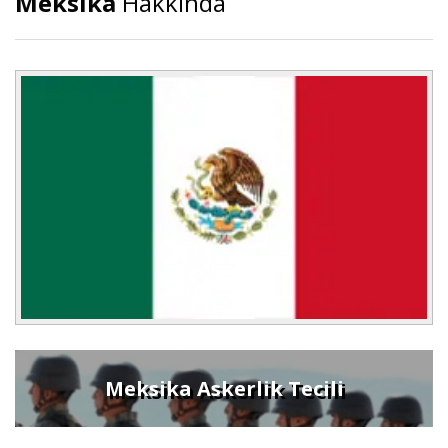
Meksika
Hakkında
Meksika Askerlik Tecili