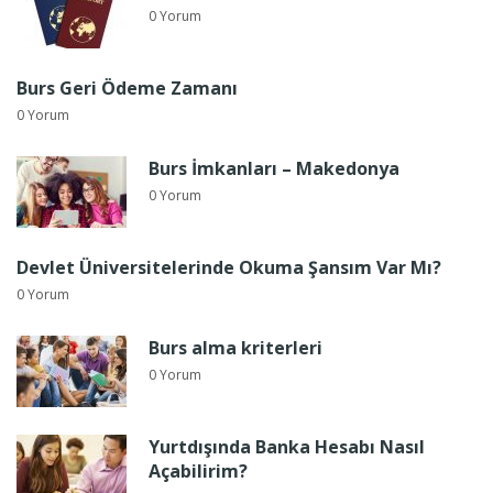
0 Yorum
Burs Geri Ödeme Zamanı
0 Yorum
Burs İmkanları – Makedonya
0 Yorum
Devlet Üniversitelerinde Okuma Şansım Var Mı?
0 Yorum
Burs alma kriterleri
0 Yorum
Yurtdışında Banka Hesabı Nasıl
Açabilirim?