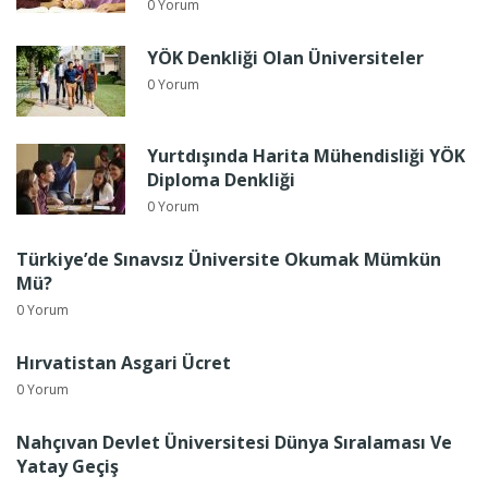
0 Yorum
YÖK Denkliği Olan Üniversiteler
0 Yorum
Yurtdışında Harita Mühendisliği YÖK
Diploma Denkliği
0 Yorum
Türkiye’de Sınavsız Üniversite Okumak Mümkün
Mü?
0 Yorum
Hırvatistan Asgari Ücret
0 Yorum
Nahçıvan Devlet Üniversitesi Dünya Sıralaması Ve
Yatay Geçiş