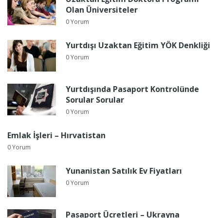
Olan Üniversiteler
0 Yorum
Yurtdışı Uzaktan Eğitim YÖK Denkliği
0 Yorum
Yurtdışında Pasaport Kontrolünde
Sorular Sorular
0 Yorum
Emlak İşleri – Hırvatistan
0 Yorum
Yunanistan Satılık Ev Fiyatları
0 Yorum
Pasaport Ücretleri – Ukrayna