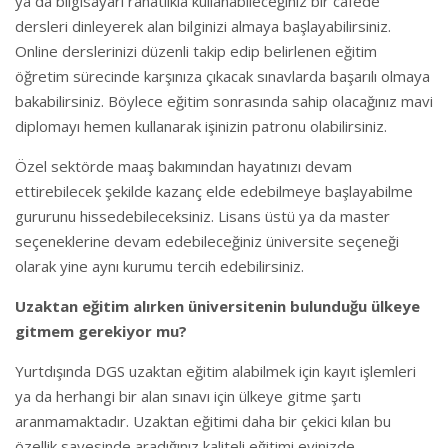
ya da bilgisayarı rahatlıkla kullanabileceğiniz bir cafede
dersleri dinleyerek alan bilginizi almaya başlayabilirsiniz.
Online derslerinizi düzenli takip edip belirlenen eğitim
öğretim sürecinde karşınıza çıkacak sınavlarda başarılı olmaya
bakabilirsiniz. Böylece eğitim sonrasında sahip olacağınız mavi
diplomayı hemen kullanarak işinizin patronu olabilirsiniz.
Özel sektörde maaş bakımından hayatınızı devam
ettirebilecek şekilde kazanç elde edebilmeye başlayabilme
gururunu hissedebileceksiniz. Lisans üstü ya da master
seçeneklerine devam edebileceğiniz üniversite seçeneği
olarak yine aynı kurumu tercih edebilirsiniz.
Uzaktan eğitim alırken üniversitenin bulunduğu ülkeye
gitmem gerekiyor mu?
Yurtdışında DGS uzaktan eğitim alabilmek için kayıt işlemleri
ya da herhangi bir alan sınavı için ülkeye gitme şartı
aranmamaktadır. Uzaktan eğitimi daha bir çekici kılan bu
özellik sayesinde aradığınız kaliteli eğitimi evinizde