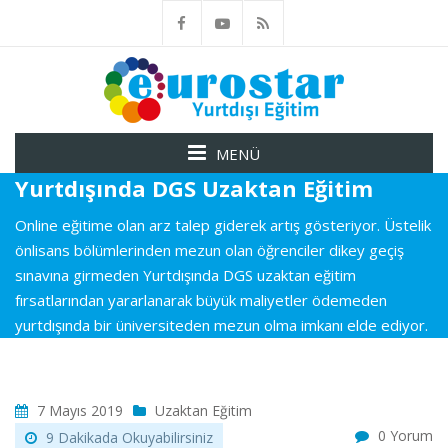
MENÜ
Yurtdışında DGS Uzaktan Eğitim
Online eğitime olan arz talep giderek artış gösteriyor. Üstelik
önlisans bölümlerinden mezun olan öğrenciler dikey geçiş
sınavına girmeden Yurtdışında DGS uzaktan eğitim
fırsatlarından yararlanarak büyük maliyetler ödemeden
yurtdışında bir üniversiteden mezun olma imkanı elde ediyor.
7 Mayıs 2019
Uzaktan Eğitim
0 Yorum
9 Dakikada Okuyabilirsiniz