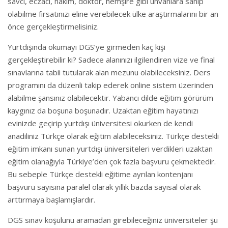
savcı, eczacı, hakim, doktor, hemşire gibi unvanlara sahip
olabilme fırsatınızı eline verebilecek ülke araştırmalarını bir an
önce gerçekleştirmelisiniz.
Yurtdışında okumayı DGS’ye girmeden kaç kişi
gerçekleştirebilir ki? Sadece alanınızı ilgilendiren vize ve final
sınavlarına tabii tutularak alan mezunu olabileceksiniz. Ders
programını da düzenli takip ederek online sistem üzerinden
alabilme şansınız olabilecektir. Yabancı dilde eğitim görürüm
kaygınız da boşuna boşunadır. Uzaktan eğitim hayatınızı
evinizde geçirip yurtdışı üniversitesi okurken de kendi
anadiliniz Türkçe olarak eğitim alabileceksiniz. Türkçe destekli
eğitim imkanı sunan yurtdışı üniversiteleri verdikleri uzaktan
eğitim olanağıyla Türkiye’den çok fazla başvuru çekmektedir.
Bu sebeple Türkçe destekli eğitime ayrılan kontenjanı
başvuru sayısına paralel olarak yıllık bazda sayısal olarak
arttırmaya başlamışlardır.
DGS sınav koşulunu aramadan girebileceğiniz üniversiteler şu