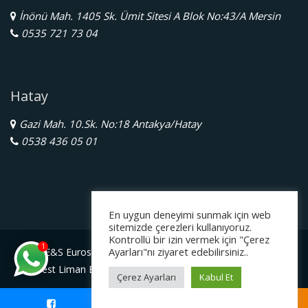
İnönü Mah. 1405 Sk. Ümit Sitesi A Blok No:43/A Mersin
0535 721 73 04
Hatay
Gazi Mah. 10.Sk. No:18 Antakya/Hatay
0538 436 05 01
En uygun deneyimi sunmak için web
sitemizde çerezleri kullanıyoruz.
Kontrollü bir izin vermek için "Çerez
1
Ayarları"nı ziyaret edebilirsiniz..
E&S Eurostar Yurtdışı Eğitim Danışmanlığı Ltd. Şti.
Serbest Liman Bölge Müdürlüğü Gazimagosa / Kuzey Kıbrıs
Çerez Ayarları
Kabul Et