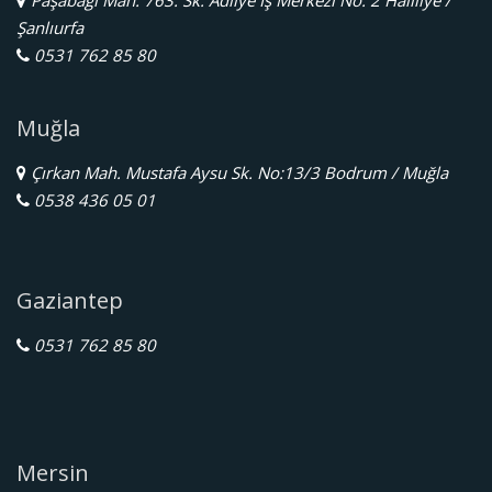
Paşabağı Mah. 763. Sk. Adliye İş Merkezi No: 2 Haliliye /
Şanlıurfa
0531 762 85 80
Muğla
Çırkan Mah. Mustafa Aysu Sk. No:13/3 Bodrum / Muğla
0538 436 05 01
Gaziantep
0531 762 85 80
Mersin