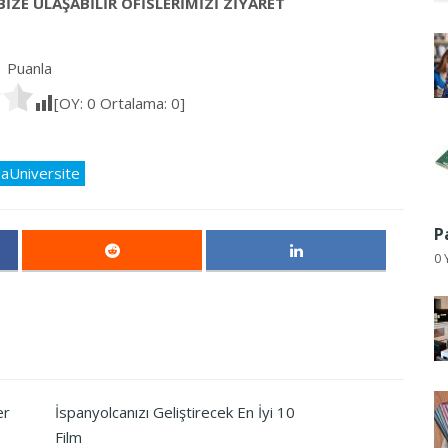
BİZE ULAŞABİLİR OFİSLERİMİZİ ZİYARET
Puanla
[OY:
0
Ortalama:
0
]
daUniversite
P
0 
er
İspanyolcanızı Geliştirecek En İyi 10
Film