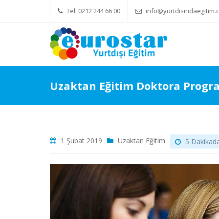
Tel: 0212 244 66 00
info@yurtdisindaegitim.c
Yök Denkliği Önemli
Eğitim Ücretle
Uzaktan Eğitim Doktora Progra
1 Şubat 2019
Uzaktan Eğitim
5 Dakikada 