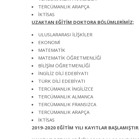
TERCÜMANLIK ARAPÇA
İKTİSAS
UZAKTAN EĞİTİM DOKTORA BÖLÜMLERİMİZ;
ULUSLARARASI İLİŞKİLER
EKONOMİ
MATEMATİK
MATEMATİK ÖĞRETMENLİĞİ
BİLİŞİM ÖĞRETMENLİĞİ
İNGİLİZ DİLİ EDEBİYATI
TÜRK DİLİ EDEBİYATI
TERCÜMANLIK İNGİLİZCE
TERCÜMANLIK ALMANCA
TERCÜMANLIK FRANSIZCA
TERCÜMANLIK ARAPÇA
İKTİSAS
2019-2020 EĞİTİM YILI KAYITLAR BAŞLAMIŞTIR