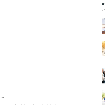
A
0 
….