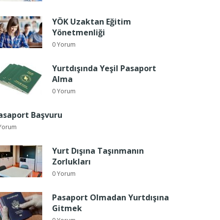
YÖK Uzaktan Eğitim
Yönetmenliği
0 Yorum
Yurtdışında Yeşil Pasaport
Alma
0 Yorum
asaport Başvuru
Yorum
Yurt Dışına Taşınmanın
Zorlukları
0 Yorum
Pasaport Olmadan Yurtdışına
Gitmek