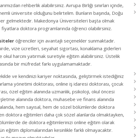
ımızdan rehberlik alabilirsiniz. Avrupa Birliği sınırları içinde,
nemli üniversite olduğunu belirtelim. Bunların başında, Doğu
eler gelmektedir. Makedonya Üniversiteleri başta olmak
iyatlara doktora programlarında öğrenci olabilirsiniz.
siteler
öğrenciler için avantajlı seçenekler sunmaktadır.
de, vize ücretleri, seyahat sigortası, konaklama giderleri
kul harcını yatırmak suretiyle eğitim alabilirsiniz. Üstelik
rasında bir müfredat farkı uygulamamaktadır.
ilde ve kendinizi kariyer noktasında, geliştirmek istediğiniz
azarlama yönetimi doktorası, online iş idaresi doktorası, çocuk
rası, özel eğitim alanında uzmanlık, psikoloji, okul öncesi
ı, işletme alanında doktora, muhasebe ve finans alanında
k alanda, hem sayısal, hem de sözel bölümlerde doktora
nden doktora eğitimleri daha çok sözel alanlarda olmaktayken,
ölümlerde de doktora eğitimlerinizi online eğitim olarak
n eğitim diplomalarından kesinlikle farklı olmayacaktır.
ar ile mezun olmaktadırlar.