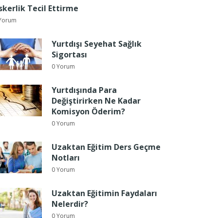
skerlik Tecil Ettirme
Yorum
Yurtdışı Seyehat Sağlık
Sigortası
0 Yorum
Yurtdışında Para
Değiştirirken Ne Kadar
Komisyon Öderim?
0 Yorum
Uzaktan Eğitim Ders Geçme
Notları
0 Yorum
Uzaktan Eğitimin Faydaları
Nelerdir?
0 Yorum