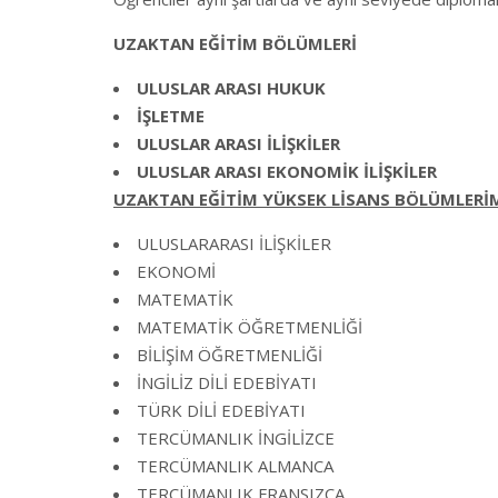
UZAKTAN EĞİTİM BÖLÜMLERİ
ULUSLAR ARASI HUKUK
İŞLETME
ULUSLAR ARASI İLİŞKİLER
ULUSLAR ARASI EKONOMİK İLİŞKİLER
UZAKTAN EĞİTİM YÜKSEK LİSANS BÖLÜMLERİM
ULUSLARARASI İLİŞKİLER
EKONOMİ
MATEMATİK
MATEMATİK ÖĞRETMENLİĞİ
BİLİŞİM ÖĞRETMENLİĞİ
İNGİLİZ DİLİ EDEBİYATI
TÜRK DİLİ EDEBİYATI
TERCÜMANLIK İNGİLİZCE
TERCÜMANLIK ALMANCA
TERCÜMANLIK FRANSIZCA