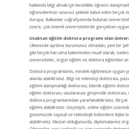
hakkında bilgi almak için kesinlikle öğrenci danışmanlar
öğrencilerimizi sınavsız şekilde kabul eden birçok ö
Avrupa, Balkanlar coğrafyasında bulunan üniversit
üzere, çok önemli üniversitelerde gerçekten uygun f
Uzaktan eğitim doktora programı olan üniver
Ülkenizde ayrılma durumunuz olmadan, yeni bir şehir
gibi birçok harcama kaleminden muaf olarak, sadece o
üniversiteler, örgün eğitim ve doktora eğitimleri a
Doktora programlarını, meslek eğitiminize uygun şek
alanda alabilirsiniz. Bilgi ve teknoloji doktorası, p
eğitimi danışmanlığı doktorası, liderlik eğitimi dokto
eğitim doktorası, uluslararası girişimcilik doktoras
doktora programlarından yararlanabilirsiniz. Birço
eğitimi alabilirsiniz. Geçmişte, online eğitim üzeri
günümüzde sayısal ve teknolojik bölümlere ilişkin b
alabilirsiniz. Mezun olduğunuzda, diplomalarınız örgü
Öğrenciler aynı şartlarda ve aynı seviyede diplomal