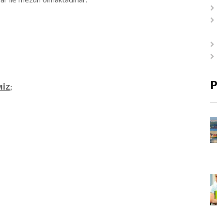
P
İZ;