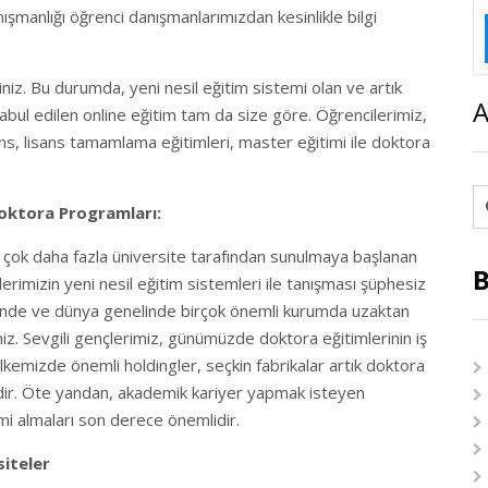
ışmanlığı öğrenci danışmanlarımızdan kesinlikle bilgi
iz. Bu durumda, yeni nesil eğitim sistemi olan ve artık
A
kabul edilen online eğitim tam da size göre. Öğrencilerimiz,
sans, lisans tamamlama eğitimleri, master eğitimi ile doktora
Doktora Programları:
e çok daha fazla üniversite tarafından sunulmaya başlanan
B
erimizin yeni nesil eğitim sistemleri ile tanışması şüphesiz
eri’nde ve dünya genelinde birçok önemli kurumda uzaktan
niz. Sevgili gençlerimiz, günümüzde doktora eğitimlerinin iş
kemizde önemli holdingler, seçkin fabrikalar artık doktora
tedir. Öte yandan, akademik kariyer yapmak isteyen
imi almaları son derece önemlidir.
iteler