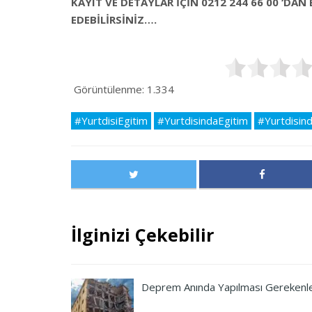
KAYIT VE DETAYLAR İÇİN 0212 244 66 00 ‘DAN 
EDEBİLİRSİNİZ….
Görüntülenme:
1.334
#YurtdisiEgitim
#YurtdisindaEgitim
#Yurtdisin
İlginizi Çekebilir
Deprem Anında Yapılması Gerekenl