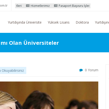
om.tr
ri
Hizmetlerimiz
Pasaport Başvuru İşlemleri
Yurtdışı Eğitim K
Yurtdışında Üniversite
Yüksek Lisans
Doktora
Yurtdışın
mı Olan Üniversiteler
0 Yorum
Okuyabilirsiniz