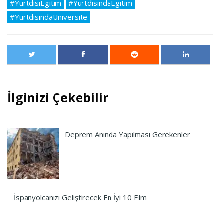
#YurtdisiEgitim
#YurtdisindaEgitim
#YurtdisindaUniversite
İlginizi Çekebilir
Deprem Anında Yapılması Gerekenler
İspanyolcanızı Geliştirecek En İyi 10 Film