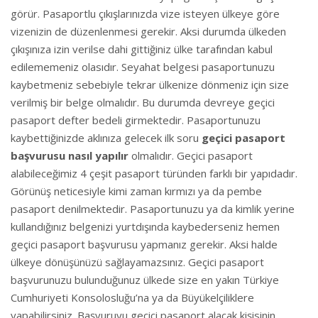
görür. Pasaportlu çıkışlarınızda vize isteyen ülkeye göre
vizenizin de düzenlenmesi gerekir. Aksi durumda ülkeden
çıkışınıza izin verilse dahi gittiğiniz ülke tarafından kabul
edilememeniz olasıdır. Seyahat belgesi pasaportunuzu
kaybetmeniz sebebiyle tekrar ülkenize dönmeniz için size
verilmiş bir belge olmalıdır. Bu durumda devreye geçici
pasaport defter bedeli girmektedir. Pasaportunuzu
kaybettiğinizde aklınıza gelecek ilk soru
geçici pasaport
başvurusu nasıl yapılır
olmalıdır. Geçici pasaport
alabileceğimiz 4 çeşit pasaport türünden farklı bir yapıdadır.
Görünüş neticesiyle kimi zaman kırmızı ya da pembe
pasaport denilmektedir. Pasaportunuzu ya da kimlik yerine
kullandığınız belgenizi yurtdışında kaybederseniz hemen
geçici pasaport başvurusu yapmanız gerekir. Aksi halde
ülkeye dönüşünüzü sağlayamazsınız. Geçici pasaport
başvurunuzu bulunduğunuz ülkede size en yakın Türkiye
Cumhuriyeti Konsolosluğu’na ya da Büyükelçiliklere
yapabilirsiniz. Başvuruyu geçici pasaport alacak kişisinin