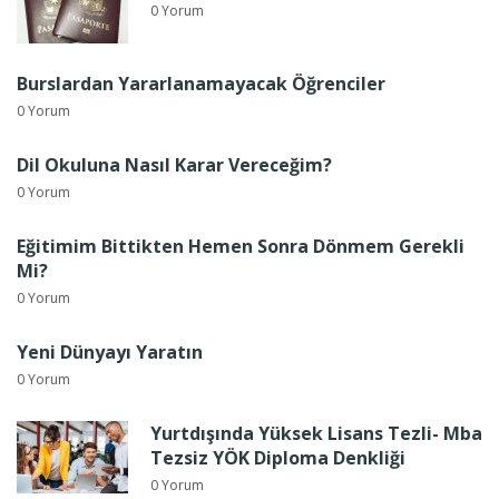
0 Yorum
Burslardan Yararlanamayacak Öğrenciler
0 Yorum
Dil Okuluna Nasıl Karar Vereceğim?
0 Yorum
Eğitimim Bittikten Hemen Sonra Dönmem Gerekli
Mi?
0 Yorum
Yeni Dünyayı Yaratın
0 Yorum
Yurtdışında Yüksek Lisans Tezli- Mba
Tezsiz YÖK Diploma Denkliği
0 Yorum