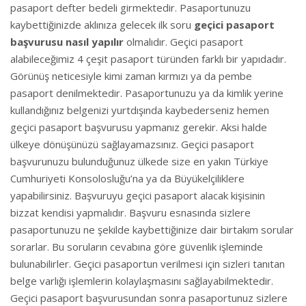
pasaport defter bedeli girmektedir. Pasaportunuzu
kaybettiğinizde aklınıza gelecek ilk soru
geçici pasaport
başvurusu nasıl yapılır
olmalıdır. Geçici pasaport
alabileceğimiz 4 çeşit pasaport türünden farklı bir yapıdadır.
Görünüş neticesiyle kimi zaman kırmızı ya da pembe
pasaport denilmektedir. Pasaportunuzu ya da kimlik yerine
kullandığınız belgenizi yurtdışında kaybederseniz hemen
geçici pasaport başvurusu yapmanız gerekir. Aksi halde
ülkeye dönüşünüzü sağlayamazsınız. Geçici pasaport
başvurunuzu bulunduğunuz ülkede size en yakın Türkiye
Cumhuriyeti Konsolosluğu’na ya da Büyükelçiliklere
yapabilirsiniz. Başvuruyu geçici pasaport alacak kişisinin
bizzat kendisi yapmalıdır. Başvuru esnasında sizlere
pasaportunuzu ne şekilde kaybettiğinize dair birtakım sorular
sorarlar. Bu soruların cevabına göre güvenlik işleminde
bulunabilirler. Geçici pasaportun verilmesi için sizleri tanıtan
belge varlığı işlemlerin kolaylaşmasını sağlayabilmektedir.
Geçici pasaport başvurusundan sonra pasaportunuz sizlere