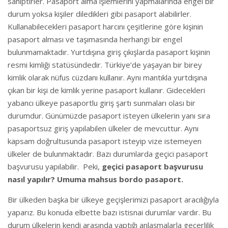
sahiptirler. Pasaport alma işlemlerini yapmalarında engel bir
durum yoksa kişiler diledikleri gibi pasaport alabilirler.
Kullanabilecekleri pasaport harcını çeşitlerine göre kişinin
pasaport alması ve taşımasında herhangi bir engel
bulunmamaktadır. Yurtdışına giriş çıkışlarda pasaport kişinin
resmi kimliği statüsündedir. Türkiye’de yaşayan bir birey
kimlik olarak nüfus cüzdanı kullanır. Aynı mantıkla yurtdışına
çıkan bir kişi de kimlik yerine pasaport kullanır. Gidecekleri
yabancı ülkeye pasaportlu giriş şartı sunmaları olası bir
durumdur. Günümüzde pasaport isteyen ülkelerin yanı sıra
pasaportsuz giriş yapılabilen ülkeler de mevcuttur. Aynı
kapsam doğrultusunda pasaport isteyip vize istemeyen
ülkeler de bulunmaktadır. Bazı durumlarda geçici pasaport
başvurusu yapılabilir. Peki,
geçici pasaport başvurusu
nasıl yapılır? Umuma mahsus bordo pasaport.
Bir ülkeden başka bir ülkeye geçişlerimizi pasaport aracılığıyla
yaparız. Bu konuda elbette bazı istisnai durumlar vardır. Bu
durum ülkelerin kendi arasında yaptığı anlaşmalarla geçerlilik