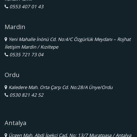
0553 407 01 43
Mardin
Yeni Mahalle İnönü Cd. No:4/C Özgürlük Meydanı – Rojhat
İletişim Mardin / Kızıltepe
0535 721 73 04
Ordu
Kaledere Mah. Orta Çarşı Cd. No:28/A Ünye/Ordu
0530 821 42 52
Antalya
Üçgen Mah. Abdi İpekçi Cad. No: 13/7 Muratpaşa / Antalya