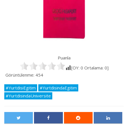
Puanla
[OY:
0
Ortalama:
0
]
Görüntülenme:
454
#YurtdisiEgitim
#YurtdisindaEgitim
#YurtdisindaUniversite