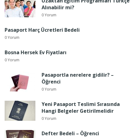
Uzaktan Eğitim Programları Türkçe
Alınabilir mi?
0 Yorum
Pasaport Harç Ücretleri Bedeli
0 Yorum
Bosna Hersek Ev Fiyatları
0 Yorum
Pasaportla nerelere gidilir? –
Öğrenci
0 Yorum
Yeni Pasaport Teslimi Sırasında
Hangi Belgeler Getirilmelidir
0 Yorum
Defter Bedeli – Öğrenci