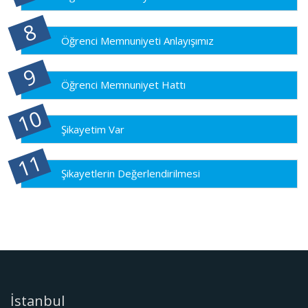
Öğrenci Memnuniyeti Anlayışımız
Öğrenci Memnuniyet Hattı
Şikayetim Var
Şikayetlerin Değerlendirilmesi
İstanbul