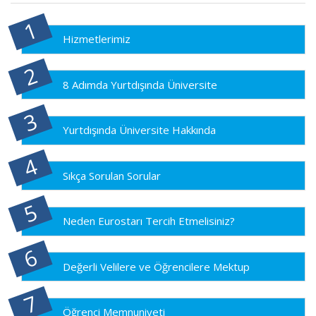
Hizmetlerimiz
8 Adımda Yurtdışında Üniversite
Yurtdışında Üniversite Hakkında
Sıkça Sorulan Sorular
Neden Eurostarı Tercih Etmelisiniz?
Değerli Velilere ve Öğrencilere Mektup
Öğrenci Memnuniyeti