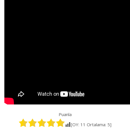
Puanla
[OY:
11
Ortalama:
5
]