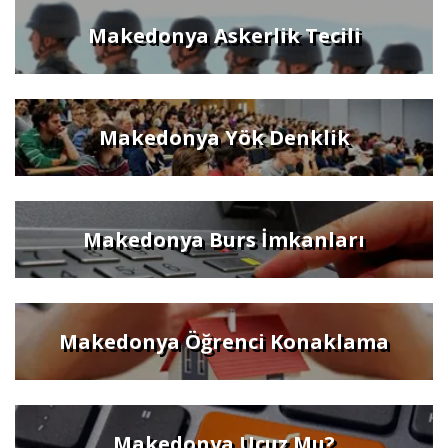
Makedonya Askerlik Tecili
Makedonya Yök Denklik
Makedonya Burs İmkanları
Makedonya Öğrenci Konaklama
Makedonya Ucuz Mu?