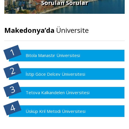
Sorulan Sorular
Makedonya’da
Üniversite
Bitola Manastır Üniversitesi
İstip Göce Delcev Üniversitesi
Tetova Kalkandelen Üniversitesi
Üsküp Kril Metodi Üniversitesi