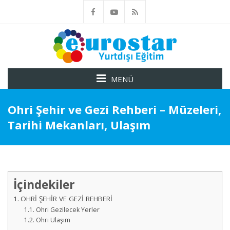
MENÜ
Ohri Şehir ve Gezi Rehberi – Müzeleri,
Tarihi Mekanları, Ulaşım
İçindekiler
OHRİ ŞEHİR VE GEZİ REHBERİ
Ohri Gezilecek Yerler
Ohri Ulaşım