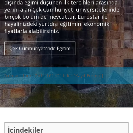
dışında eğimi düşünen ilk tercihleri arasında
yerini alan Çek Cumhuriyeti üniversitelerinde
birçok bölüm de mevcuttur. Eurostar ile
hayalinizdeki yurtdışı eğitimini ekonomik
fiyatlarla alabilirsiniz.
Çek Cumhuriyeti’nde Eğitim
[contact-form-7 id="16142" title="Kayıt Formu"]
İçindekiler