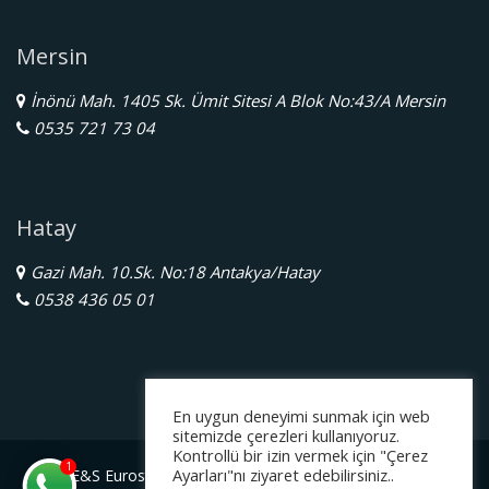
Mersin
İnönü Mah. 1405 Sk. Ümit Sitesi A Blok No:43/A Mersin
0535 721 73 04
Hatay
Gazi Mah. 10.Sk. No:18 Antakya/Hatay
0538 436 05 01
En uygun deneyimi sunmak için web
sitemizde çerezleri kullanıyoruz.
Kontrollü bir izin vermek için "Çerez
1
Ayarları"nı ziyaret edebilirsiniz..
E&S Eurostar Yurtdışı Eğitim Danışmanlığı Ltd. Şti.