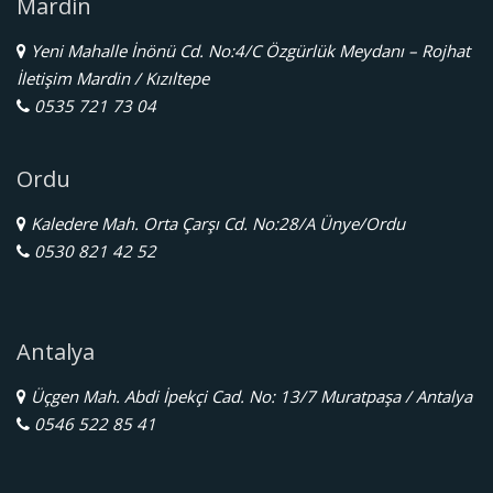
Mardin
Yeni Mahalle İnönü Cd. No:4/C Özgürlük Meydanı – Rojhat
İletişim Mardin / Kızıltepe
0535 721 73 04
Ordu
Kaledere Mah. Orta Çarşı Cd. No:28/A Ünye/Ordu
0530 821 42 52
Antalya
Üçgen Mah. Abdi İpekçi Cad. No: 13/7 Muratpaşa / Antalya
0546 522 85 41