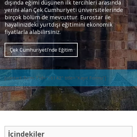
dışında eğimi düşünen ilk tercihleri arasında
yerini alan Çek Cumhuriyeti üniversitelerinde
birçok bölüm de mevcuttur. Eurostar ile
hayalinizdeki yurtdışı eğitimini ekonomik
fiyatlarla alabilirsiniz.
Çek Cumhuriyeti’nde Eğitim
[contact-form-7 id="16142" title="Kayıt Formu"]
İçindekiler