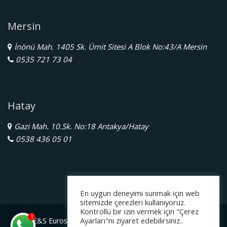
Mersin
İnönü Mah. 1405 Sk. Ümit Sitesi A Blok No:43/A Mersin
0535 721 73 04
Hatay
Gazi Mah. 10.Sk. No:18 Antakya/Hatay
0538 436 05 01
En uygun deneyimi sunmak için web
sitemizde çerezleri kullanıyoruz.
Kontrollü bir izin vermek için "Çerez
1
Ayarları"nı ziyaret edebilirsiniz..
E&S Eurostar Yurtdışı Eğitim Danışmanlığı Ltd. Şti.