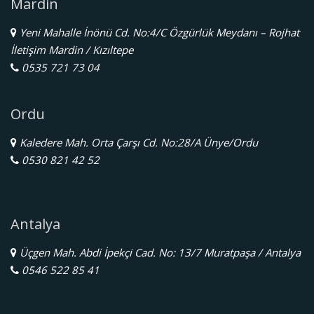
Mardin
Yeni Mahalle İnönü Cd. No:4/C Özgürlük Meydanı – Rojhat
İletişim Mardin / Kızıltepe
0535 721 73 04
Ordu
Kaledere Mah. Orta Çarşı Cd. No:28/A Ünye/Ordu
0530 821 42 52
Antalya
Üçgen Mah. Abdi İpekçi Cad. No: 13/7 Muratpaşa / Antalya
0546 522 85 41