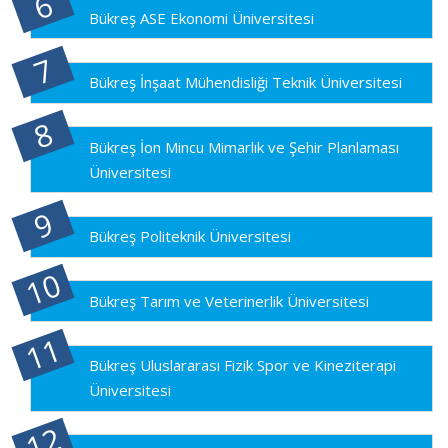
Bükreş ASE Ekonomi Üniversitesi
Bükreş İnşaat Mühendisliği Teknik Üniversitesi
Bükreş İon Mincu Mimarlık ve Şehir Planlaması
Üniversitesi
Bükreş Politeknik Üniversitesi
Bükreş Tarım ve Veterinerlik Üniversitesi
Bükreş Uluslararası Fizik Spor ve Kineziterapi
Üniversitesi