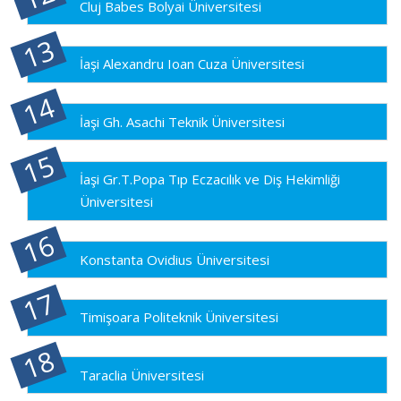
Cluj Babes Bolyai Üniversitesi
İaşi Alexandru Ioan Cuza Üniversitesi
İaşi Gh. Asachi Teknik Üniversitesi
İaşi Gr.T.Popa Tıp Eczacılık ve Diş Hekimliği
Üniversitesi
Konstanta Ovidius Üniversitesi
Timişoara Politeknik Üniversitesi
Taraclia Üniversitesi