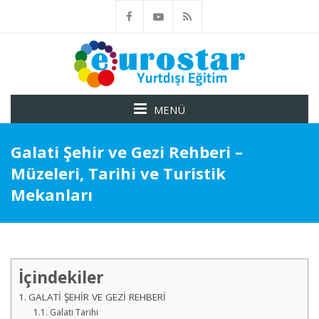
MENÜ
Galati Şehir ve Gezi Rehberi –
Müzeleri, Tarihi ve Turistik
Mekanları
İçindekiler
GALATİ ŞEHİR VE GEZİ REHBERİ
Galati Tarihi