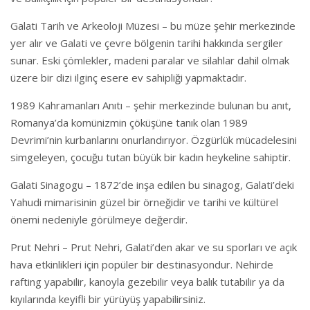
Galati Tarih ve Arkeoloji Müzesi – bu müze şehir merkezinde
yer alır ve Galati ve çevre bölgenin tarihi hakkında sergiler
sunar. Eski çömlekler, madeni paralar ve silahlar dahil olmak
üzere bir dizi ilginç esere ev sahipliği yapmaktadır.
1989 Kahramanları Anıtı – şehir merkezinde bulunan bu anıt,
Romanya’da komünizmin çöküşüne tanık olan 1989
Devrimi’nin kurbanlarını onurlandırıyor. Özgürlük mücadelesini
simgeleyen, çocuğu tutan büyük bir kadın heykeline sahiptir.
Galati Sinagogu – 1872’de inşa edilen bu sinagog, Galati’deki
Yahudi mimarisinin güzel bir örneğidir ve tarihi ve kültürel
önemi nedeniyle görülmeye değerdir.
Prut Nehri – Prut Nehri, Galati’den akar ve su sporları ve açık
hava etkinlikleri için popüler bir destinasyondur. Nehirde
rafting yapabilir, kanoyla gezebilir veya balık tutabilir ya da
kıyılarında keyifli bir yürüyüş yapabilirsiniz.