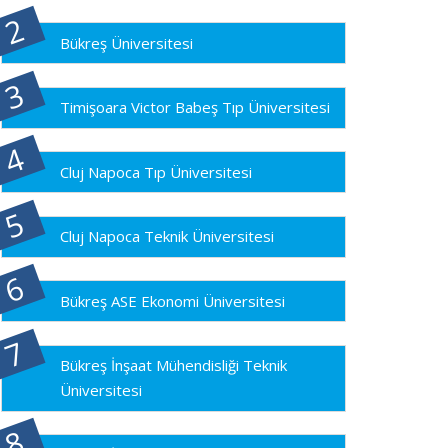
Bükreş Üniversitesi
Timişoara Victor Babeş Tıp Üniversitesi
Cluj Napoca Tıp Üniversitesi
Cluj Napoca Teknik Üniversitesi
Bükreş ASE Ekonomi Üniversitesi
Bükreş İnşaat Mühendisliği Teknik
Üniversitesi