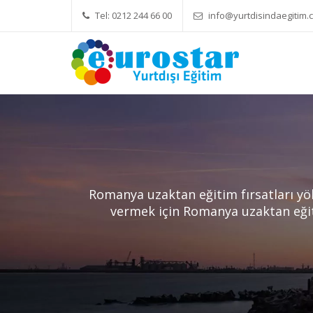
Tel: 0212 244 66 00
info@yurtdisindaegitim.c
Yök Denkliği Önemli
Eğitim Üc
Romanya uzaktan eğitim fırsatları yök 
vermek için Romanya uzaktan eğit