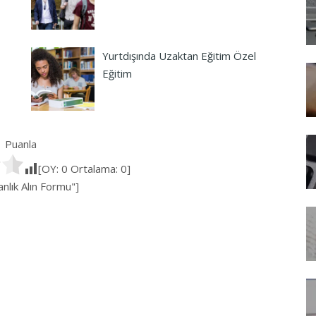
Yurtdışında Uzaktan Eğitim Özel
Eğitim
Puanla
[OY:
0
Ortalama:
0
]
lık Alın Formu"]