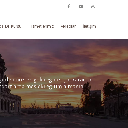
itim Konusunda Genel Bilgi Talep Ediyorum
da Dil Kursu
Hizmetlerimiz
Videolar
İletişim
ğerlendirerek geleceğiniz için kararlar
ndartlarda mesleki eğitim almanın