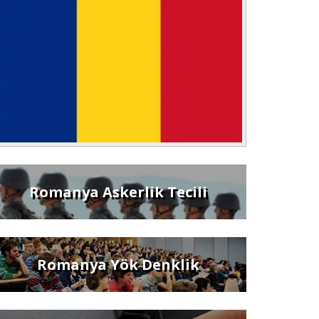
Romanya Askerlik Tecili
Romanya Yök Denklik