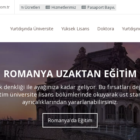
om.tr
retleri
Hizmetlerimiz
Pasaport Başvuru İşlemleri
Yurtdışı Eğ
Yurtdışında Üniversite
Yüksek Lisans
Doktora
Yurtdışın
ROMANYA UZAKTAN EĞITIM
denkliği ile ayağınıza kadar geliyor. Bu fırsatları de
im üniversite lisans bölümlerinde okuyarak üst sta
ayrıcalıklarından yararlanabilirsiniz.
Romanya'da Eğitim