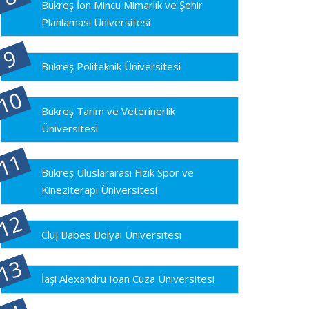
Bükreş İon Mincu Mimarlık ve Şehir
Planlaması Üniversitesi
Bükreş Politeknik Üniversitesi
Bükreş Tarım ve Veterinerlik
Üniversitesi
Bükreş Uluslararası Fizik Spor ve
Kineziterapi Üniversitesi
Cluj Babes Bolyai Üniversitesi
İaşi Alexandru Ioan Cuza Üniversitesi