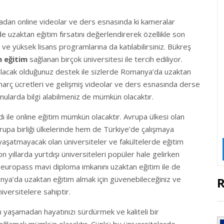
dan online videolar ve ders esnasında ki kameralar
de uzaktan eğitim fırsatını değerlendirerek özellikle son
 ve yüksek lisans programlarına da katılabilirsiniz. Bükreş
 eğitim
sağlanan birçok üniversitesi ile tercih ediliyor.
 alacak olduğunuz destek ile sizlerde Romanya’da uzaktan
k harç ücretleri ve gelişmiş videolar ve ders esnasında derse
konularda bilgi alabilmeniz de mümkün olacaktır.
ı ile online eğitim mümkün olacaktır. Avrupa ülkesi olan
pa birliği ülkelerinde hem de Türkiye’de çalışmaya
 yaşatmayacak olan üniversiteler ve fakültelerde eğitim
Son yıllarda yurtdışı üniversiteleri popüler hale gelirken
e europass mavi diploma imkanını uzaktan eğitim ile de
manya’da uzaktan eğitim almak için güvenebileceğiniz ve
niversitelere sahiptir.
yaşamadan hayatınızı sürdürmek ve kaliteli bir