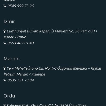
0545 599 73 26
İzmir
Cumhuriyet Bulvarı Kapani İş Merkezi No: 36 Kat: 7/711
Konak / İzmir
0553 407 01 43
Mardin
Yeni Mahalle İnönü Cd. No:4/C Özgürlük Meydanı – Rojhat
İletişim Mardin / Kızıltepe
0535 721 73 04
Ordu
Kaledere Mah. Orta Çarşı Cd. No:28/A Ünye/Ordu