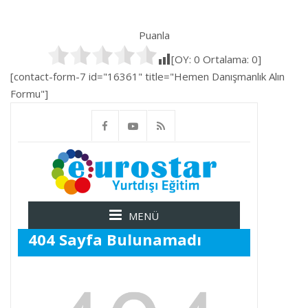
Puanla
[OY:
0
Ortalama:
0
]
[contact-form-7 id="16361" title="Hemen Danışmanlık Alın
Formu"]