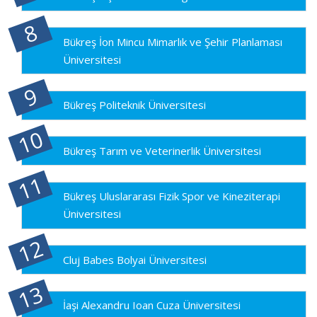
Bükreş İon Mincu Mimarlık ve Şehir Planlaması
Üniversitesi
Bükreş Politeknik Üniversitesi
Bükreş Tarım ve Veterinerlik Üniversitesi
Bükreş Uluslararası Fizik Spor ve Kineziterapi
Üniversitesi
Cluj Babes Bolyai Üniversitesi
İaşi Alexandru Ioan Cuza Üniversitesi