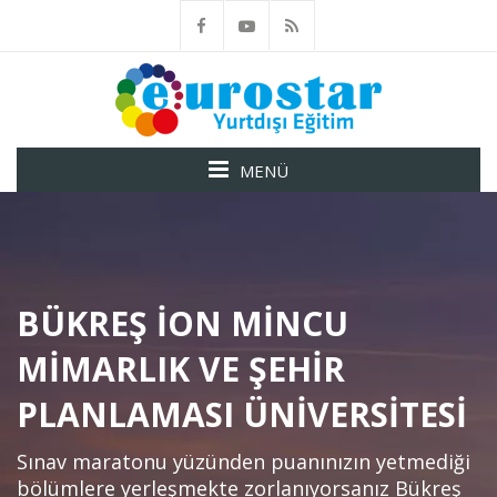
MENÜ
BÜKREŞ İON MINCU
MIMARLIK VE ŞEHIR
PLANLAMASI ÜNIVERSITESI
Sınav maratonu yüzünden puanınızın yetmediği
bölümlere yerleşmekte zorlanıyorsanız Bükreş