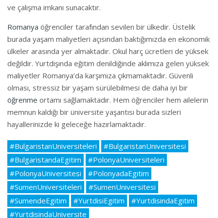
ve çalışma imkanı sunacaktır.
Romanya
öğrenciler tarafından sevilen bir ülkedir. Üstelik
burada yaşam maliyetleri açısından baktığımızda en ekonomik
ülkeler arasında yer almaktadır. Okul harç ücretleri de yüksek
değildir. Yurtdışında eğitim denildiğinde aklımıza gelen yüksek
maliyetler Romanya’da karşımıza çıkmamaktadır. Güvenli
olması, stressiz bir yaşam sürülebilmesi de daha iyi bir
öğrenme
ortamı sağlamaktadır. Hem öğrenciler hem ailelerin
memnun kaldığı bir üniversite yaşantısı burada sizleri
hayallerinizde ki geleceğe hazırlamaktadır.
#BulgaristanUniversiteleri
#BulgaristanUniversitesi
#BulgaristandaEgitim
#PolonyaUniversiteleri
#PolonyaUniversitesi
#PolonyadaEgitim
#SumenUniversiteleri
#SumenUniversitesi
#SumendeEgitim
#YurtdisiEgitim
#YurtdisindaEgitim
#YurtdisindaUniversite