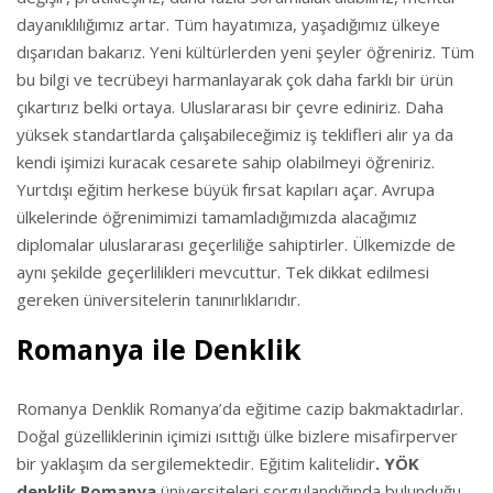
dayanıklılığımız artar. Tüm hayatımıza, yaşadığımız ülkeye
dışarıdan bakarız. Yeni kültürlerden yeni şeyler öğreniriz. Tüm
bu bilgi ve tecrübeyi harmanlayarak çok daha farklı bir ürün
çıkartırız belki ortaya. Uluslararası bir çevre ediniriz. Daha
yüksek standartlarda çalışabileceğimiz iş teklifleri alır ya da
kendi işimizi kuracak cesarete sahip olabilmeyi öğreniriz.
Yurtdışı eğitim herkese büyük fırsat kapıları açar. Avrupa
ülkelerinde öğrenimimizi tamamladığımızda alacağımız
diplomalar uluslararası geçerliliğe sahiptirler. Ülkemizde de
aynı şekilde geçerlilikleri mevcuttur. Tek dikkat edilmesi
gereken üniversitelerin tanınırlıklarıdır.
Romanya ile Denklik
Romanya Denklik Romanya’da eğitime cazip bakmaktadırlar.
Doğal güzelliklerinin içimizi ısıttığı ülke bizlere misafirperver
bir yaklaşım da sergilemektedir. Eğitim kalitelidir
. YÖK
denklik Romanya
üniversiteleri sorgulandığında bulunduğu