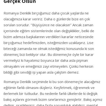
Gerçek Olsun
Romanya Denklik birçoğumuz daha çocuk yaşlarda ne
olacağımıza karar veririz. Daha o günlerde bize en çok
sorulan sorudur. ‘’Büyüyünce ne olacaksın’’ Ancak zaman
içerisinde eğitim sistemlerinde olan değişiklikler, belki de
bizim adımıza başkalarının verdikleri kararlar neticesinde
birçoğumuz hedefimizden, isteğimizden uzaklaşırız. Lise
biteceği zamanda ne olmak istediğimiz konusunda ki son
dönemeç bizi bekliyor olur. Bu dönemeçte öyle bir karar
vermeliyiz ki hayatımız boyunca bir daha asla pişman
olmayalım ve emeğimizi zayi etmeyelim. Çünkü herkesin
bildiği gibi sevdiği işi yapan asla çalıştım demez.
Romanya Denklik seçiminde ki bu son dönemeçte alacağımız
eğitimin farklı olmasını düşleriz. Keşfetmek, öğrenmek ve
ilerlemek bir tutkudur. Bu nedenle farklı ülkelerde ki değişik
bakış açılarını görmek bizim sınırlarımızı genişletir. Bakış açımız
değişir, pratikleşiriz, daha fazla sorumluluk alabiliriz, mental