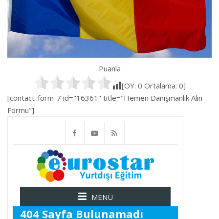
Puanla
[OY:
0
Ortalama:
0
]
[contact-form-7 id="16361" title="Hemen Danışmanlık Alın
Formu"]