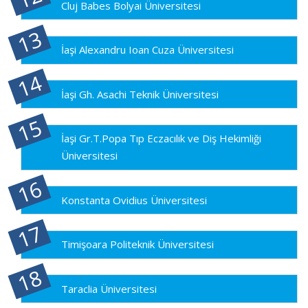
Cluj Babes Bolyai Üniversitesi
İaşi Alexandru Ioan Cuza Üniversitesi
İaşi Gh. Asachi Teknik Üniversitesi
İaşi Gr.T.Popa Tıp Eczacılık ve Diş Hekimliği
Üniversitesi
Konstanta Ovidius Üniversitesi
Timişoara Politeknik Üniversitesi
Taraclia Üniversitesi