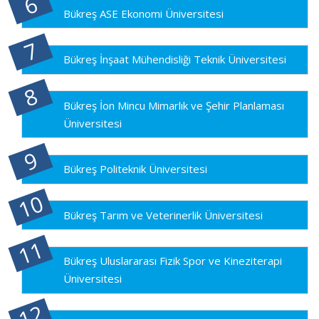
Bükreş ASE Ekonomi Üniversitesi
Bükreş İnşaat Mühendisliği Teknik Üniversitesi
Bükreş İon Mincu Mimarlık ve Şehir Planlaması
Üniversitesi
Bükreş Politeknik Üniversitesi
Bükreş Tarım ve Veterinerlik Üniversitesi
Bükreş Uluslararası Fizik Spor ve Kineziterapi
Üniversitesi