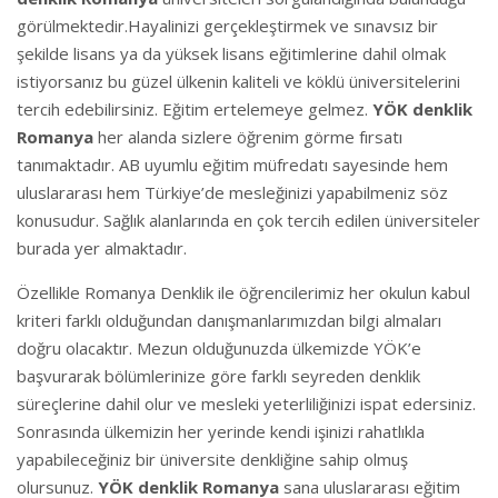
görülmektedir.Hayalinizi gerçekleştirmek ve sınavsız bir
şekilde lisans ya da yüksek lisans eğitimlerine dahil olmak
istiyorsanız bu güzel ülkenin kaliteli ve köklü üniversitelerini
tercih edebilirsiniz. Eğitim ertelemeye gelmez.
YÖK denklik
Romanya
her alanda sizlere öğrenim görme fırsatı
tanımaktadır. AB uyumlu eğitim müfredatı sayesinde hem
uluslararası hem Türkiye’de mesleğinizi yapabilmeniz söz
konusudur. Sağlık alanlarında en çok tercih edilen üniversiteler
burada yer almaktadır.
Özellikle Romanya Denklik ile öğrencilerimiz her okulun kabul
kriteri farklı olduğundan danışmanlarımızdan bilgi almaları
doğru olacaktır. Mezun olduğunuzda ülkemizde YÖK’e
başvurarak bölümlerinize göre farklı seyreden denklik
süreçlerine dahil olur ve mesleki yeterliliğinizi ispat edersiniz.
Sonrasında ülkemizin her yerinde kendi işinizi rahatlıkla
yapabileceğiniz bir üniversite denkliğine sahip olmuş
olursunuz.
YÖK denklik Romanya
sana uluslararası eğitim