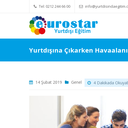
Tel: 0212 244 66 00
info@yurtdisindaegitim.c
Yök Denkliği Önemli
Eğitim Ücr
Yurtdışına Çıkarken Havaalan
14 Şubat 2019
Genel
4 Dakikada Okuyabil