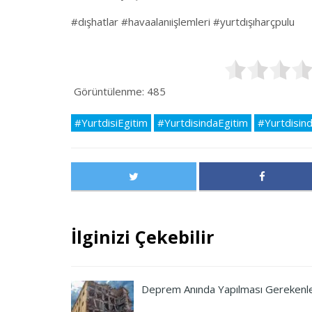
#dışhatlar #havaalanıişlemleri #yurtdışıharçpulu
Görüntülenme:
485
#YurtdisiEgitim
#YurtdisindaEgitim
#Yurtdisin
İlginizi Çekebilir
Deprem Anında Yapılması Gerekenl