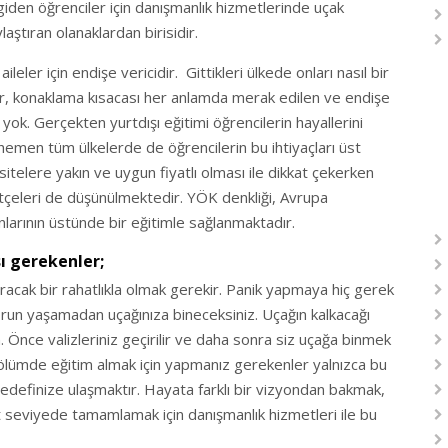
giden öğrenciler için danışmanlık hizmetlerinde uçak
laştıran olanaklardan birisidir.
eler için endişe vericidir. Gittikleri ülkede onları nasıl bir
ler, konaklama kısacası her anlamda merak edilen ve endişe
 yok. Gerçekten yurtdışı eğitimi öğrencilerin hayallerini
 hemen tüm ülkelerde de öğrencilerin bu ihtiyaçları üst
telere yakın ve uygun fiyatlı olması ile dikkat çekerken
 bütçeleri de düşünülmektedir. YÖK denkliği, Avrupa
anlarının üstünde bir eğitimle sağlanmaktadır.
ı gerekenler
;
aracak bir rahatlıkla olmak gerekir. Panik yapmaya hiç gerek
sorun yaşamadan uçağınıza bineceksiniz. Uçağın kalkacağı
Önce valizleriniz geçirilir ve daha sonra siz uçağa binmek
z bölümde eğitim almak için yapmanız gerekenler yalnızca bu
 hedefinize ulaşmaktır. Hayata farklı bir vizyondan bakmak,
üst seviyede tamamlamak için danışmanlık hizmetleri ile bu