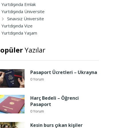
Yurtdışında Emlak
Yurtdışında Üniversite
Sınavsız Üniversite
Yurtdışında Vize
Yurtdışında Yaşam
opüler
Yazılar
Pasaport Ücretleri – Ukrayna
0 Yorum
Harç Bedeli – Öğrenci
Pasaport
0 Yorum
Kesin burs çıkan kişiler