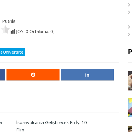
Puanla
[OY:
0
Ortalama:
0
]
P
daUniversite
er
İspanyolcanızı Geliştirecek En İyi 10
Film