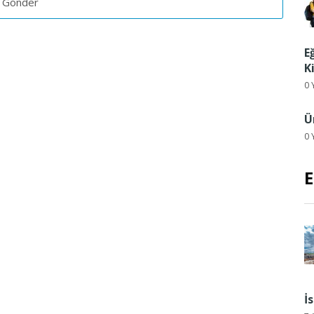
E
K
0 
Ü
0 
E
İ