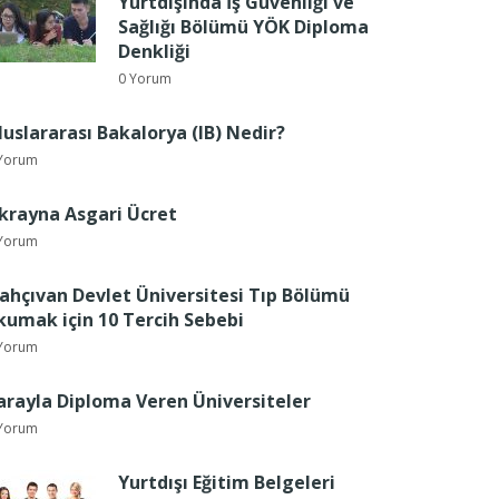
Yurtdışında İş Güvenliği ve
Sağlığı Bölümü YÖK Diploma
Denkliği
0 Yorum
luslararası Bakalorya (IB) Nedir?
Yorum
krayna Asgari Ücret
Yorum
ahçıvan Devlet Üniversitesi Tıp Bölümü
kumak için 10 Tercih Sebebi
Yorum
arayla Diploma Veren Üniversiteler
Yorum
Yurtdışı Eğitim Belgeleri