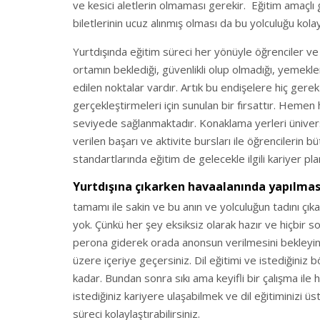
ve kesici aletlerin olmaması gerekir. Eğitim amaçlı 
biletlerinin ucuz alınmış olması da bu yolculuğu kolay
Yurtdışında eğitim süreci her yönüyle öğrenciler ve ail
ortamın beklediği, güvenlikli olup olmadığı, yemek
edilen noktalar vardır. Artık bu endişelere hiç gerek
gerçekleştirmeleri için sunulan bir fırsattır. Hemen
seviyede sağlanmaktadır. Konaklama yerleri üniversi
verilen başarı ve aktivite bursları ile öğrencilerin
standartlarında eğitim de gelecekle ilgili kariyer pl
Yurtdışına çıkarken havaalanında yapılmas
tamamı ile sakin ve bu anın ve yolculuğun tadını çık
yok. Çünkü her şey eksiksiz olarak hazır ve hiçbir 
perona giderek orada anonsun verilmesini bekleyin. 
üzere içeriye geçersiniz. Dil eğitimi ve istediğini
kadar. Bundan sonra sıkı ama keyifli bir çalışma ile
istediğiniz kariyere ulaşabilmek ve dil eğitiminizi 
süreci kolaylaştırabilirsiniz.