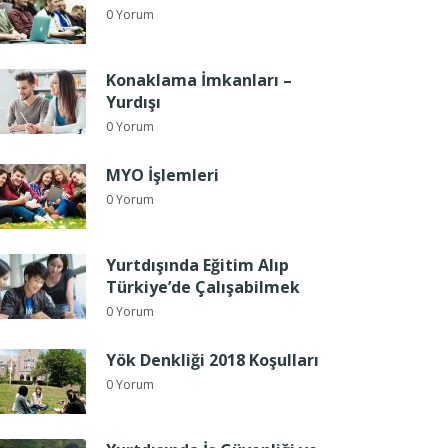
0 Yorum
Konaklama İmkanları –
Yurdışı
0 Yorum
MYO İşlemleri
0 Yorum
Yurtdışında Eğitim Alıp
Türkiye’de Çalışabilmek
0 Yorum
Yök Denkliği 2018 Koşulları
0 Yorum