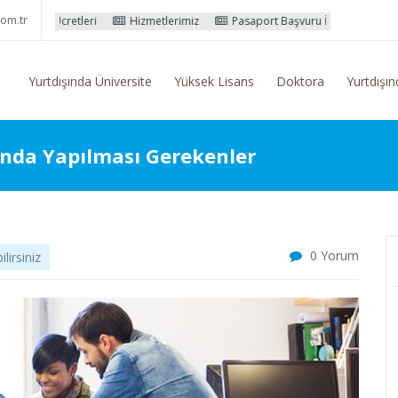
om.tr
etleri
Hizmetlerimiz
Pasaport Başvuru İşlemleri
Yurtdışı Eğit
Yurtdışında Üniversite
Yüksek Lisans
Doktora
Yurtdışın
ında Yapılması Gerekenler
0 Yorum
irsiniz