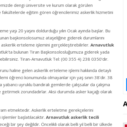
lkemizde dengi üniversite ve kurum olarak görülen
fakültelerde eğitim gören öğrencilerimiz askerlik hizmetini
leme yaşı 20 yaşını doldurduğu yılın Ocak ayında başlar. Bu
ulunan başkonsolosumuz ataşeliğine giderek durumlarını
 askerlik erteleme işlemini gerçekleştirebilirler.
Arnavutluk
vutluk’ta bulunan Tiran Başkonsolosluğumuza giderek yada
bilirsiniz. Tiran-Arnavutluk Tel: (00 355 4) 238 0350’dir.
runu haline gelen askerlik erteleme işlemi hakkında detaylı
işlemi öğrenci konumunda olmayanlar için yaş sınırı 38’dir. 38
ya yabancı uyruklu bandıralı gemilerde çalışsalar da çalışma
e getirmek zorundadırlar. Aksi durumda asker kaçağı olarak
A
vam etmektedir. Askerlik erteletme gerekçelerini
şlemler başlatılacaktır.
Arnavutluk askerlik tecili
i bir şey değildir. Öncelikli olarak belli yıl belli bir ülkede