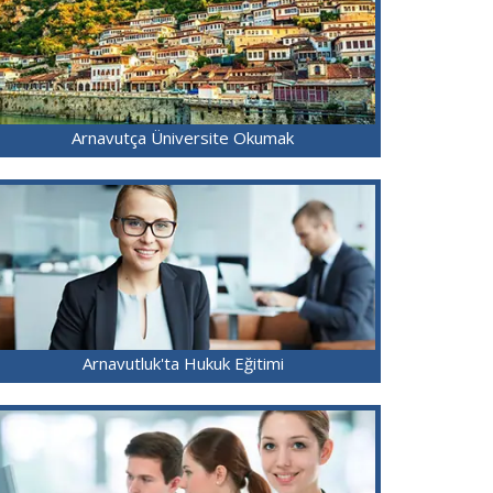
Arnavutça Üniversite Okumak
Arnavutluk'ta Hukuk Eğitimi