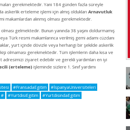
lmaları gerekmektedir. Yani 184 günden fazla süreyle
 askerlik erteleme işlemi için almış oldukları
Arnavutluk
mi makamlardan alınmış olması gerekmektedir.
aşı olması gelmektedir. Bunun yanında 38 yaşını doldurmamış
veya Türk resmi makamlarınca verilmiş gemi adamı cüzdanı
lar, yurt içinde dövizle veya herhangi bir şekilde askerlik
kişi olmaması gerekmektedir. Tüm işlemlerin daha kısa ve
t adresimizi ziyaret edebilir ve gerekli yardımları en iyi
cili (erteleme)
işleminde sizlere 1. Sınıf yardımı
itesi
#FransadaEgitim
#İspanyaUniversiteleri
#
#YurtdisiEgitim
#YurtdisindaEgitim