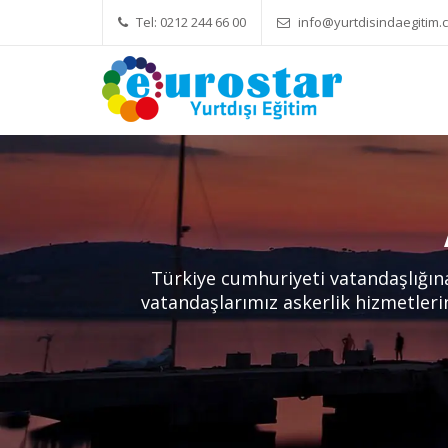
Tel: 0212 244 66 00
info@yurtdisindaegitim.c
Yök Denkliği Önemli
Eğitim Ücre
Türkiye cumhuriyeti vatandaşlığın
vatandaşlarımız askerlik hizmetleri