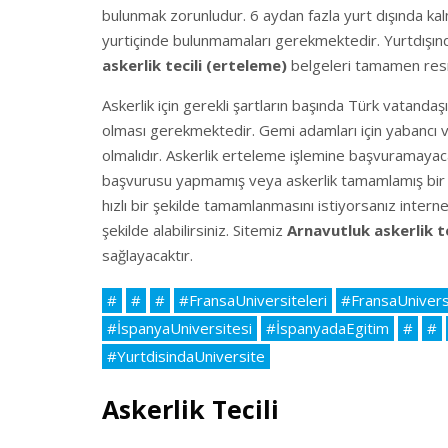
bulunmak zorunludur. 6 aydan fazla yurt dışında ka
yurtiçinde bulunmamaları gerekmektedir. Yurtdışında
askerlik tecili (erteleme)
belgeleri tamamen res
Askerlik için gerekli şartların başında Türk vatand
olması gerekmektedir. Gemi adamları için yabancı 
olmalıdır. Askerlik erteleme işlemine başvuramayacak
başvurusu yapmamış veya askerlik tamamlamış bir 
hızlı bir şekilde tamamlanmasını istiyorsanız interne
şekilde alabilirsiniz. Sitemiz
Arnavutluk askerlik te
sağlayacaktır.
#
#
#
#FransaUniversiteleri
#FransaUnivers
#İspanyaUniversitesi
#İspanyadaEgitim
#
#
#YurtdisindaUniversite
Askerlik Tecili