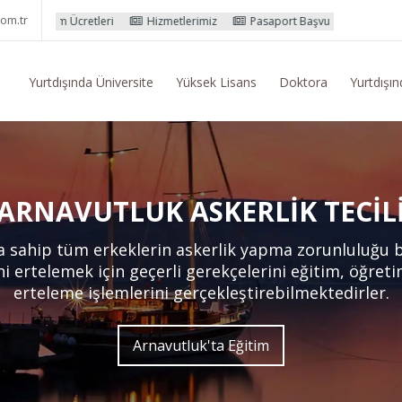
om.tr
tleri
Hizmetlerimiz
Pasaport Başvuru İşlemleri
Yurtdışı Eğiti
Yurtdışında Üniversite
Yüksek Lisans
Doktora
Yurtdışın
ARNAVUTLUK ASKERLIK TECIL
a sahip tüm erkeklerin askerlik yapma zorunluluğu 
ni ertelemek için geçerli gerekçelerini eğitim, öğret
erteleme işlemlerini gerçekleştirebilmektedirler.
Arnavutluk'ta Eğitim