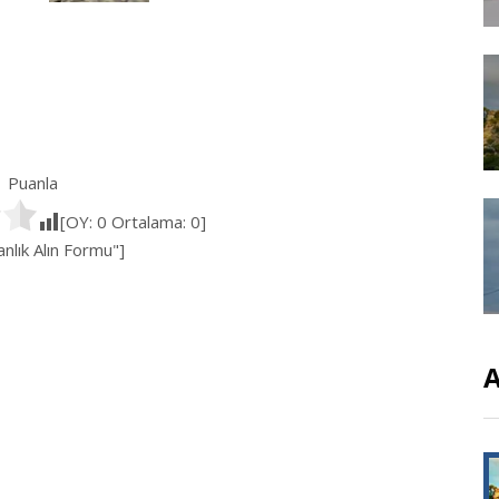
Puanla
[OY:
0
Ortalama:
0
]
lık Alın Formu"]
A