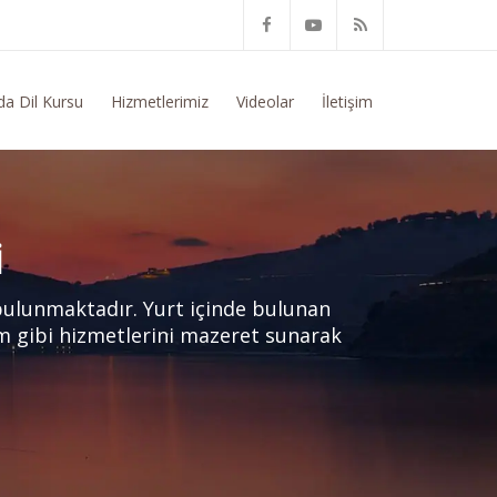
m Konusunda Genel Bilgi Talep Ediyorum
da Dil Kursu
Hizmetlerimiz
Videolar
İletişim
I
bulunmaktadır. Yurt içinde bulunan
im gibi hizmetlerini mazeret sunarak