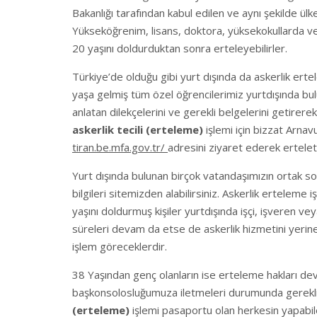
Bakanlığı tarafından kabul edilen ve aynı şekilde ü
Yükseköğrenim, lisans, doktora, yüksekokullarda ve 
20 yaşını doldurduktan sonra erteleyebilirler.
Türkiye’de olduğu gibi yurt dışında da askerlik erte
yaşa gelmiş tüm özel öğrencilerimiz yurtdışında b
anlatan dilekçelerini ve gerekli belgelerini getirerek
askerlik tecili (erteleme)
işlemi için bizzat Arna
tiran.be.mfa.gov.tr/
adresini ziyaret ederek ertelete
Yurt dışında bulunan birçok vatandaşımızın ortak so
bilgileri sitemizden alabilirsiniz. Askerlik erteleme 
yaşını doldurmuş kişiler yurtdışında işçi, işveren ve
süreleri devam da etse de askerlik hizmetini yerin
işlem göreceklerdir.
38 Yaşından genç olanların ise erteleme hakları de
başkonsolosluğumuza iletmeleri durumunda gerekli i
(erteleme)
işlemi pasaportu olan herkesin yapabileceğ