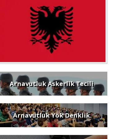
Arnavutluk Askerlik Tecili
Arnavutluk Yök Denklik