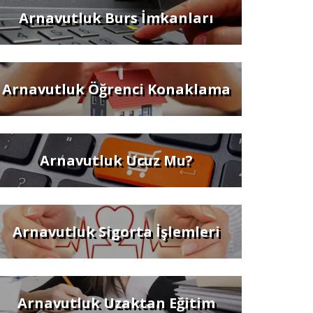
Arnavutluk Burs İmkanları
Arnavutluk Öğrenci Konaklama
Arnavutluk Ucuz Mu?
Arnavutluk Sigorta İşlemleri
Arnavutluk Uzaktan Eğitim