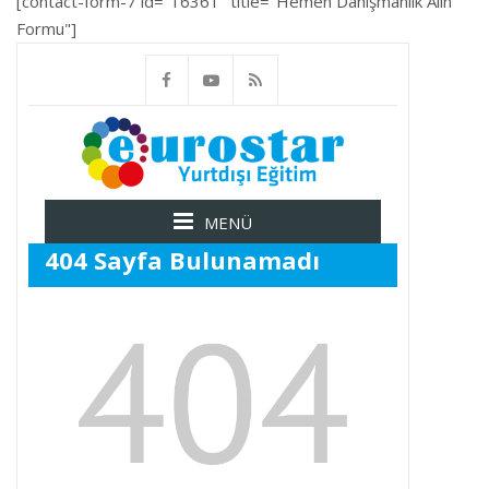
[contact-form-7 id="16361" title="Hemen Danışmanlık Alın
Formu"]