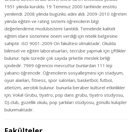
1951 yılında kuruldu. 19 Temmuz 2000 tarihinde enstitü
yenilendi. 2008 yılında bugünkü adını aldı. 2009-2010 öğretim
yılında eğitim ve rating sistemi öğrencilerin bilgi
değerlendirme modülsistemi tanıtıldı. Temelinde kaliteli
eğitim idare sistemine önem verdiği için nitelik belgesine
sahiptir. ıSO 9001-2009 On fakültesi olmaktadır. Okulda
bilimsel ve eğitim laboratuarları, tecrübe yapmak için çiftlikler
bulunur. tıpkı sürede çok sayıda şirketle meslek birliği
içindedir. 7969 öğrencisi mevcuttur bunlardan 111 kişi
yabancı öğrencidir. Öğrencilerin sosyalleşmesi için stadyum,
oyun alanları, fitness, spor salonları, basketbol, futbol,
atletizm, aerobik bulunur. bununla beraber kültürel etkinlikler
için; Vokal Grubu, tiyatro, pop dans grubu, tiyatro stüdyosu,
DJ-club, güzellik okulu, pop şarkıları stüdyosu, gönüllü kulüpler
bulunmaktadır.
Fakülteler