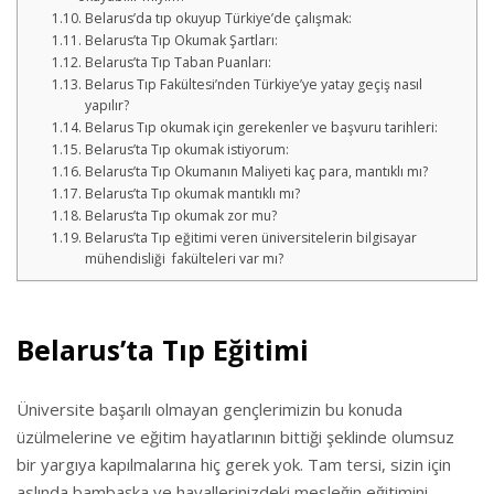
Belarus’da tıp okuyup Türkiye’de çalışmak:
Belarus’ta Tıp Okumak Şartları:
Belarus’ta Tıp Taban Puanları:
Belarus Tıp Fakültesi’nden Türkiye’ye yatay geçiş nasıl
yapılır?
Belarus Tıp okumak için gerekenler ve başvuru tarihleri:
Belarus’ta Tıp okumak istiyorum:
Belarus’ta Tıp Okumanın Maliyeti kaç para, mantıklı mı?
Belarus’ta Tıp okumak mantıklı mı?
Belarus’ta Tıp okumak zor mu?
Belarus’ta Tıp eğitimi veren üniversitelerin bilgisayar
mühendisliği fakülteleri var mı?
Belarus’ta Tıp Eğitimi
Üniversite başarılı olmayan gençlerimizin bu konuda
üzülmelerine ve eğitim hayatlarının bittiği şeklinde olumsuz
bir yargıya kapılmalarına hiç gerek yok. Tam tersi, sizin için
aslında bambaşka ve hayallerinizdeki mesleğin eğitimini