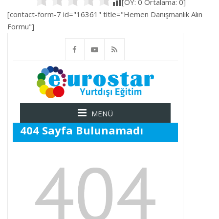
[OY:
0
Ortalama:
0
]
[contact-form-7 id="16361" title="Hemen Danışmanlık Alın
Formu"]