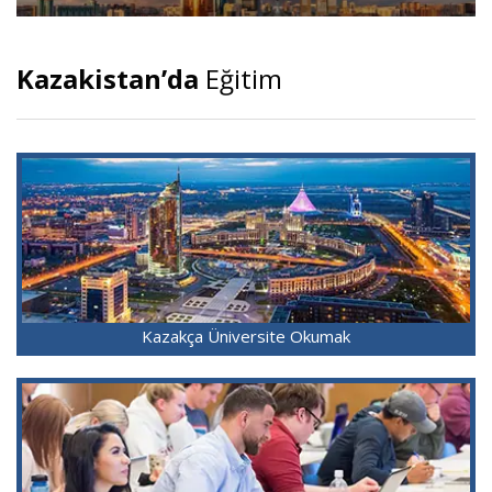
Kazakistan’da
Eğitim
Kazakça Üniversite Okumak