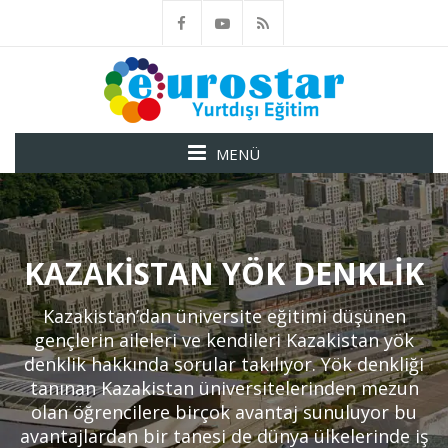
MENÜ
KAZAKISTAN YÖK DENKLIK
Kazakistan’dan üniversite eğitimi düşünen
gençlerin aileleri ve kendileri Kazakistan yök
denklik hakkında sorular takılıyor. Yök denkliği
tanınan Kazakistan üniversitelerinden mezun
olan öğrencilere birçok avantaj sunuluyor bu
avantajlardan bir tanesi de dünya ülkelerinde iş