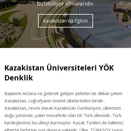
bulabiliyor olmalarıdır.
Kazakistan'da Eğitim
Kazakistan Üniversiteleri YÖK
Denklik
Başkenti Astana ve giderek gelişen şehirleri ile dikkat çeken
Kazakistan, coğrafyanın önemli ülkelerinden biridir.
Kazakistan, resmi olarak Kazakistan Cumhuriyeti, ülkemizin
doğu yönünde, yakın mesafede olan bir Türk ülkesidir. Türk
kardeşlerimiz bu ülkeyi kurmuştur. Kazak Türkleri ile halkımız
elbette birbirine son derece yakındır. Ülke, TÜRKSOY üyesi