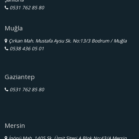
0531 762 85 80
Muğla
Çırkan Mah. Mustafa Aysu Sk. No:13/3 Bodrum / Muğla
0538 436 05 01
Gaziantep
0531 762 85 80
Mersin
İnönü Mah. 1405 Sk. Ümit Sitesi A Blok No:43/A Mersin