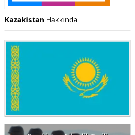
Kazakistan
Hakkında