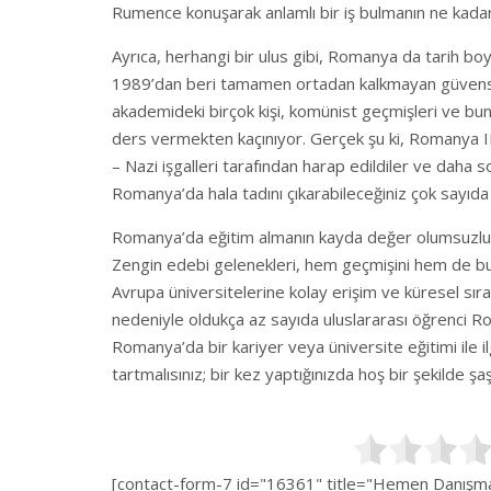
Rumence konuşarak anlamlı bir iş bulmanın ne kadar 
Ayrıca, herhangi bir ulus gibi, Romanya da tarih bo
1989’dan beri tamamen ortadan kalkmayan güvensiz bi
akademideki birçok kişi, komünist geçmişleri ve b
ders vermekten kaçınıyor. Gerçek şu ki, Romanya II. 
– Nazi işgalleri tarafından harap edildiler ve daha 
Romanya’da hala tadını çıkarabileceğiniz çok sayıda
Romanya’da eğitim almanın kayda değer olumsuzlukla
Zengin edebi gelenekleri, hem geçmişini hem de bu
Avrupa üniversitelerine kolay erişim ve küresel sır
nedeniyle oldukça az sayıda uluslararası öğrenci R
Romanya’da bir kariyer veya üniversite eğitimi ile il
tartmalısınız; bir kez yaptığınızda hoş bir şekilde şaşı
[contact-form-7 id="16361" title="Hemen Danışman