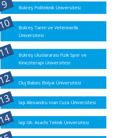
Bükreş Politeknik Üniversitesi
Bükreş Tarım ve Veterinerlik
Üniversitesi
Bükreş Uluslararası Fizik Spor ve
Kineziterapi Üniversitesi
Cluj Babes Bolyai Üniversitesi
İaşi Alexandru Ioan Cuza Üniversitesi
İaşi Gh. Asachi Teknik Üniversitesi