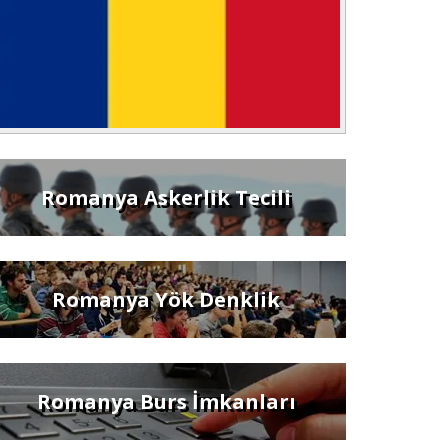
Romanya Askerlik Tecili
Romanya Yök Denklik
Romanya Burs İmkanları