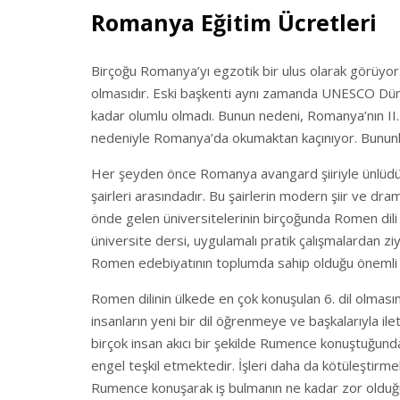
Romanya Eğitim Ücretleri
Birçoğu Romanya’yı egzotik bir ulus olarak görüyor. 
olmasıdır. Eski başkenti aynı zamanda UNESCO Dünya 
kadar olumlu olmadı. Bunun nedeni, Romanya’nın II. 
nedeniyle Romanya’da okumaktan kaçınıyor. Bununla
Her şeyden önce Romanya avangard şiiriyle ünlüdü
şairleri arasındadır. Bu şairlerin modern şiir ve dr
önde gelen üniversitelerinin birçoğunda Romen dili 
üniversite dersi, uygulamalı pratik çalışmalardan zi
Romen edebiyatının toplumda sahip olduğu önemli 
Romen dilinin ülkede en çok konuşulan 6. dil olmasın
insanların yeni bir dil öğrenmeye ve başkalarıyla ilet
birçok insan akıcı bir şekilde Rumence konuştuğunda
engel teşkil etmektedir. İşleri daha da kötüleştirmek
Rumence konuşarak iş bulmanın ne kadar zor olduğunu