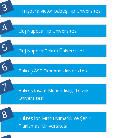
Timişoara Victor Babeş Tıp Üniversitesi
Cluj Napoca Tıp Üniversitesi
Cluj Napoca Teknik Üniversitesi
Bükreş ASE Ekonomi Üniversitesi
Bükreş İnşaat Mühendisliği Teknik
Üniversitesi
Bükreş İon Mincu Mimarlık ve Şehir
Planlaması Üniversitesi