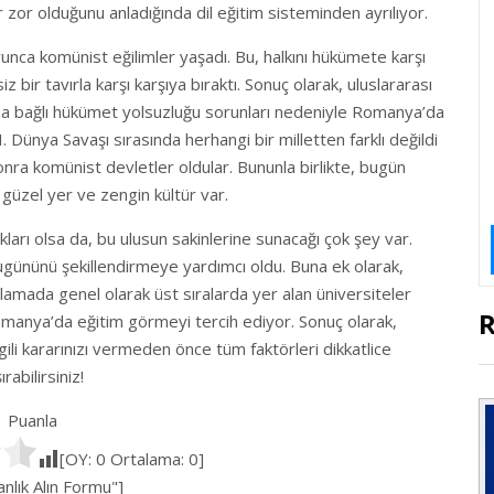
zor olduğunu anladığında dil eğitim sisteminden ayrılıyor.
yunca komünist eğilimler yaşadı. Bu, halkını hükümete karşı
r tavırla karşı karşıya bıraktı. Sonuç olarak, uluslararası
una bağlı hükümet yolsuzluğu sorunları nedeniyle Romanya’da
Dünya Savaşı sırasında herhangi bir milletten farklı değildi
sonra komünist devletler oldular. Bununla birlikte, bugün
 güzel yer ve zengin kültür var.
rı olsa da, bu ulusun sakinlerine sunacağı çok şey var.
gününü şekillendirmeye yardımcı oldu. Buna ek olarak,
alamada genel olarak üst sıralarda yer alan üniversiteler
omanya’da eğitim görmeyi tercih ediyor. Sonuç olarak,
gili kararınızı vermeden önce tüm faktörleri dikkatlice
rabilirsiniz!
Puanla
[OY:
0
Ortalama:
0
]
lık Alın Formu"]