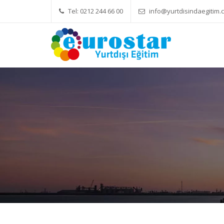
Tel: 0212 244 66 00
info@yurtdisindaegitim.c
Yök Denkliği Önemli
Eğitim Ücre