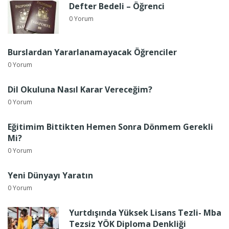
Defter Bedeli – Öğrenci
0 Yorum
Burslardan Yararlanamayacak Öğrenciler
0 Yorum
Dil Okuluna Nasıl Karar Vereceğim?
0 Yorum
Eğitimim Bittikten Hemen Sonra Dönmem Gerekli
Mi?
0 Yorum
Yeni Dünyayı Yaratın
0 Yorum
Yurtdışında Yüksek Lisans Tezli- Mba
Tezsiz YÖK Diploma Denkliği