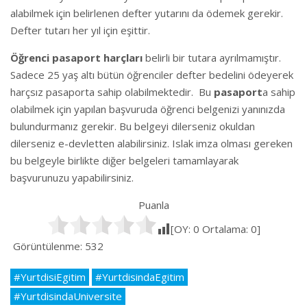
alabilmek için belirlenen defter yutarını da ödemek gerekir.
Defter tutarı her yıl için eşittir.
Öğrenci pasaport harçları
belirli bir tutara ayrılmamıştır.
Sadece 25 yaş altı bütün öğrenciler defter bedelini ödeyerek
harçsız pasaporta sahip olabilmektedir. Bu
pasaport
a sahip
olabilmek için yapılan başvuruda öğrenci belgenizi yanınızda
bulundurmanız gerekir. Bu belgeyi dilerseniz okuldan
dilerseniz e-devletten alabilirsiniz. Islak imza olması gereken
bu belgeyle birlikte diğer belgeleri tamamlayarak
başvurunuzu yapabilirsiniz.
Puanla
[OY:
0
Ortalama:
0
]
Görüntülenme:
532
#YurtdisiEgitim
#YurtdisindaEgitim
#YurtdisindaUniversite