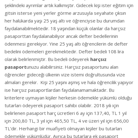
şeklindeki ayrımlar artık kalkmıştır. Gidecek kişi ister eğitim için
gitsin isterse yeni yerler görme arzusuyla seyahate çıksın
her halükarda yaşı 25 yaş altı ve öğrenciyse bu durumdan
faydalanabilmektedir. 18 yaşından küçük olanlar da harçsız
pasaporttan faydalanabiliyor ancak defter bedellerinin
ödenmesi gerekiyor. Yine 25 yaş altı öğrencilerin de defter
bedelini ödemeleri gerekmektedir. Defter bedeli 108 lira
olarak belirlenmiştir. Bu bedeli ödeyerek
harçsız
pasaport
unuzu alabilirsiniz. Harçsız pasaportunu alan
öğrenciler gideceği ülkenin vize istemi doğrultusunda vize
almaları gerekir. Kişi 25 yaşını aşmış ve hala öğrencilik yapıyor
ise harçsız pasaportlardan faydalanamamaktadır. Bu
kriterlere uymayan kişiler herkesin ödemekle yükümlü olduğu
tutarları ödeyerek pasaport sahibi olabilir. 2018 yılı için
belirlenen pasaport harç ücretleri 6 ay için 137,40, TL 1 yıl
için 200,80 TL, 3 yıl için 465,50 TL, 4 ve üzeri yıl için 656,00
TL’dir. Herhangi bir muafiyeti olmayan kişiler bu tutarları
ödemekle yükümlüdür. Ayrıca bu tutarlara ek pasaport