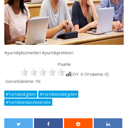
#yurtdışıhizmetleri #yurtdışırehberi
Puanla
[OY:
0
Ortalama:
0
]
Görüntülenme:
56
#YurtdisiEgitim
#YurtdisindaEgitim
#YurtdisindaUniversite