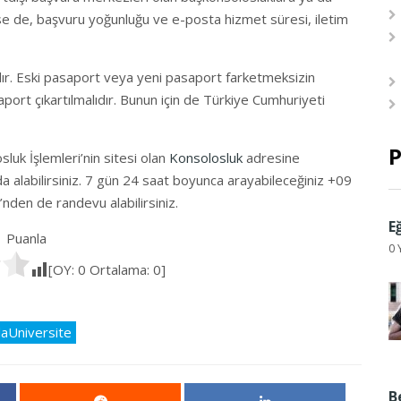
ense de, başvuru yoğunluğu ve e-posta hizmet süresi, iletim
ır. Eski pasaport veya yeni pasaport farketmeksizin
port çıkartılmalıdır. Bunun için de Türkiye Cumhuriyeti
P
luk İşlemleri’nin sitesi olan
Konsolosluk
adresine
 da alabilirsiniz. 7 gün 24 saat boyunca arayabileceğiniz +09
den de randevu alabilirsiniz.
E
Puanla
0 
[OY:
0
Ortalama:
0
]
daUniversite
B