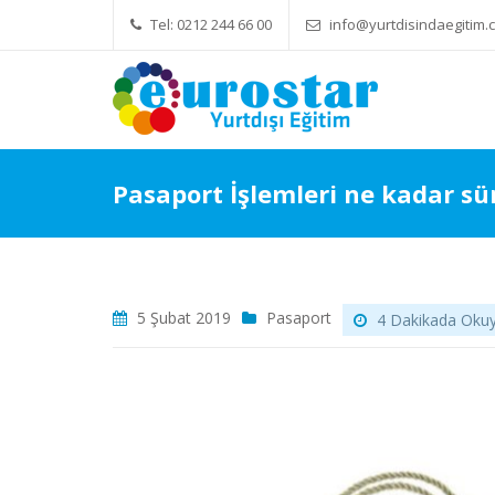
Tel: 0212 244 66 00
info@yurtdisindaegitim.c
Yök Denkliği Önemli
Eğitim Ücretl
Pasaport İşlemleri ne kadar sü
5 Şubat 2019
Pasaport
4 Dakikada Okuya