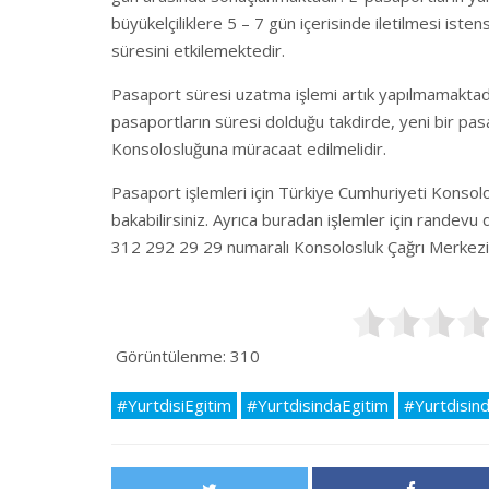
büyükelçiliklere 5 – 7 gün içerisinde iletilmesi ist
süresini etkilemektedir.
Pasaport süresi uzatma işlemi artık yapılmamaktad
pasaportların süresi dolduğu takdirde, yeni bir pasa
Konsolosluğuna müracaat edilmelidir.
Pasaport işlemleri için Türkiye Cumhuriyeti Konsolos
bakabilirsiniz. Ayrıca buradan işlemler için randevu
312 292 29 29 numaralı Konsolosluk Çağrı Merkezi’n
Görüntülenme:
310
#YurtdisiEgitim
#YurtdisindaEgitim
#Yurtdisin