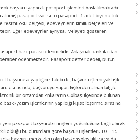
larak başvuru yaparak pasaport işlemleri başlatılmaktadır.
 alınmış pasaport var ise o pasaport, 1 adet biyometrik
e resimli okul belgesi, ebeveynlerin kimlik belgeleri ve
tedir. Eğer ebeveynler ayrıysa, velayeti gösteren
asaport harç parası ödenmelidir. Anlaşmalı bankalardan
 beraber ödenmektedir. Pasaport defter bedeli, bütün
t başvurusu yaptığınız takdirde, başvuru işlemi yaklaşık
ru esnasında, başvuruyu yapan kişilerden alınan bilgiler
ektronik bir ortamdan Ankara’nın Gölbaşı ilçesinde bulunan
baskı/yazım işlemlerinin yapıldığı kişiselleştirme sırasına
lan yeni pasaport başvurularını işlem yoğunluğuna bağlı olarak
kili olduğu bu durumlara göre başvuru işlemleri, 10 – 15
tdışı başvuru merkezleri olan başkonsolosluklara ya da