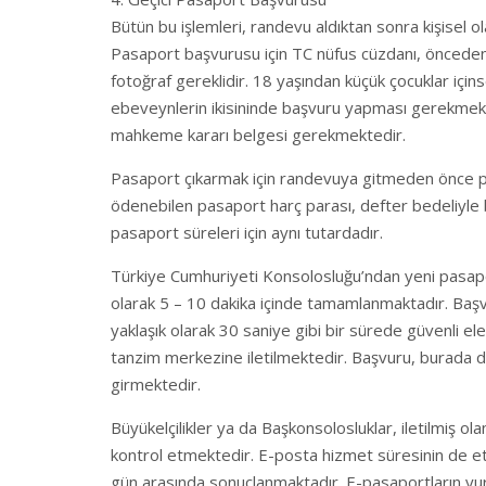
Bütün bu işlemleri, randevu aldıktan sonra kişisel o
Pasaport başvurusu için TC nüfus cüzdanı, önceden
fotoğraf gereklidir. 18 yaşından küçük çocuklar içins
ebeveynlerin ikisininde başvuru yapması gerekmek
mahkeme kararı belgesi gerekmektedir.
Pasaport çıkarmak için randevuya gitmeden önce p
ödenebilen pasaport harç parası, defter bedeliyle
pasaport süreleri için aynı tutardadır.
Türkiye Cumhuriyeti Konsolosluğu’ndan yeni pasapor
olarak 5 – 10 dakika içinde tamamlanmaktadır. Başvu
yaklaşık olarak 30 saniye gibi bir sürede güvenli el
tanzim merkezine iletilmektedir. Başvuru, burada da 
girmektedir.
Büyükelçilikler ya da Başkonsolosluklar, iletilmiş o
kontrol etmektedir. E-posta hizmet süresinin de et
gün arasında sonuçlanmaktadır. E-pasaportların yur