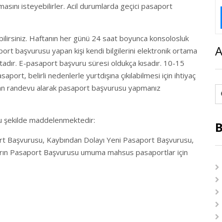
lmasını isteyebilirler. Acil durumlarda geçici pasaport
bilirsiniz. Haftanın her günü 24 saat boyunca konsolosluk
A
port başvurusu yapan kişi kendi bilgilerini elektronik ortama
nmaktadır. E-pasaport başvuru süresi oldukça kısadır. 10-15
port, belirli nedenlerle yurtdışına çıkılabilmesi için ihtiyaç
ktan randevu alarak pasaport başvurusu yapmanız
şu şekilde maddelenmektedir:
B
 Başvurusu, Kaybından Dolayı Yeni Pasaport Başvurusu,
ların Pasaport Başvurusu umuma mahsus pasaportlar için