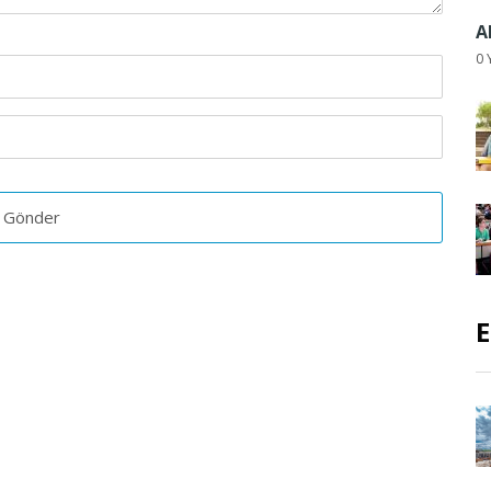
A
0 
E