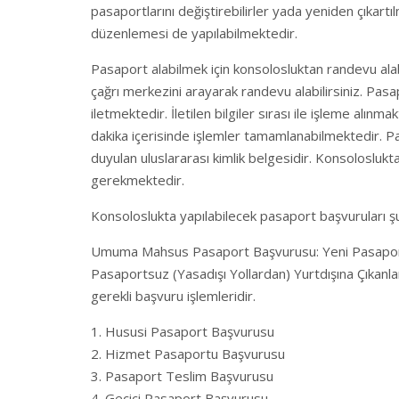
pasaportlarını değiştirebilirler yada yeniden çıkartı
düzenlemesi de yapılabilmektedir.
Pasaport alabilmek için konsolosluktan randevu ala
çağrı merkezini arayarak randevu alabilirsiniz. Pasa
iletmektedir. İletilen bilgiler sırası ile işleme alı
dakika içerisinde işlemler tamamlanabilmektedir. Pasa
duyulan uluslararası kimlik belgesidir. Konsoloslu
gerekmektedir.
Konsoloslukta yapılabilecek pasaport başvuruları 
Umuma Mahsus Pasaport Başvurusu: Yeni Pasaport
Pasaportsuz (Yasadışı Yollardan) Yurtdışına Çıkan
gerekli başvuru işlemleridir.
Hususi Pasaport Başvurusu
Hizmet Pasaportu Başvurusu
Pasaport Teslim Başvurusu
Geçici Pasaport Başvurusu