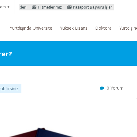
om.tr
eri
Hizmetlerimiz
Pasaport Başvuru İşlemleri
Yurtdışı Eğitim 
Yurtdışında Üniversite
Yüksek Lisans
Doktora
Yurtdışın
rer?
0 Yorum
bilirsiniz