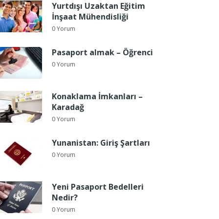
Yurtdışı Uzaktan Eğitim
İnşaat Mühendisliği
0 Yorum
Pasaport almak – Öğrenci
0 Yorum
Konaklama İmkanları –
Karadağ
0 Yorum
Yunanistan: Giriş Şartları
0 Yorum
Yeni Pasaport Bedelleri
Nedir?
0 Yorum