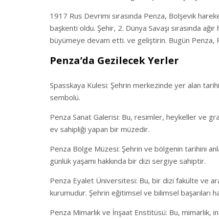
1917 Rus Devrimi sırasında Penza, Bolşevik hareket
başkenti oldu. Şehir, 2. Dünya Savaşı sırasında ağı
büyümeye devam etti. ve geliştirin. Bugün Penza, R
Penza’da Gezilecek Yerler
Spasskaya Kulesi: Şehrin merkezinde yer alan tarihi b
sembolü.
Penza Sanat Galerisi: Bu, resimler, heykeller ve g
ev sahipliği yapan bir müzedir.
Penza Bölge Müzesi: Şehrin ve bölgenin tarihini anl
günlük yaşamı hakkında bir dizi sergiye sahiptir.
Penza Eyalet Üniversitesi: Bu, bir dizi fakülte ve a
kurumudur. Şehrin eğitimsel ve bilimsel başarıları hak
Penza Mimarlık ve İnşaat Enstitüsü: Bu, mimarlık, i