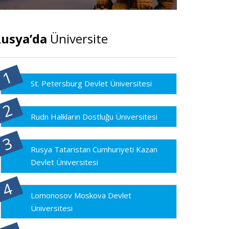
usya’da
Üniversite
St. Petersburg Devlet Üniversitesi
Rudn Halkların Dostluğu Üniversitesi
Rusya Tataristan Cumhuriyeti Kazan
Devlet Üniversitesi
Lomonosov Moskova Devlet
Üniversitesi