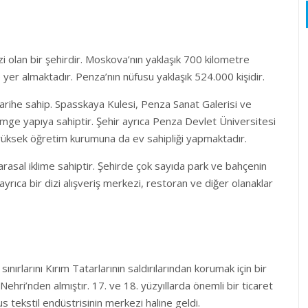
olan bir şehirdir. Moskova’nın yaklaşık 700 kilometre
r almaktadır. Penza’nın nüfusu yaklaşık 524.000 kişidir.
 tarihe sahip. Spasskaya Kulesi, Penza Sanat Galerisi ve
simge yapıya sahiptir. Şehir ayrıca Penza Devlet Üniversitesi
 yüksek öğretim kurumuna da ev sahipliği yapmaktadır.
karasal iklime sahiptir. Şehirde çok sayıda park ve bahçenin
ayrıca bir dizi alışveriş merkezi, restoran ve diğer olanaklar
nırlarını Kırım Tatarlarının saldırılarından korumak için bir
Nehri’nden almıştır. 17. ve 18. yüzyıllarda önemli bir ticaret
s tekstil endüstrisinin merkezi haline geldi.