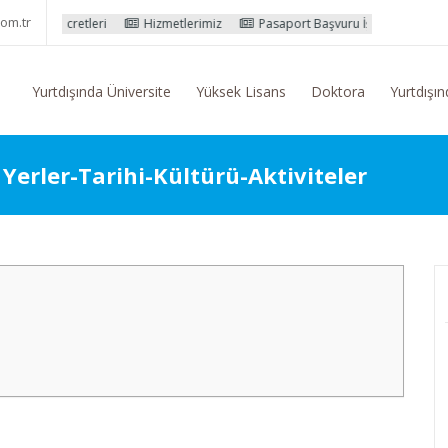
om.tr
leri
Hizmetlerimiz
Pasaport Başvuru İşlemleri
Yurtdışı Eğiti
Yurtdışında Üniversite
Yüksek Lisans
Doktora
Yurtdışın
Yerler-Tarihi-Kültürü-Aktiviteler