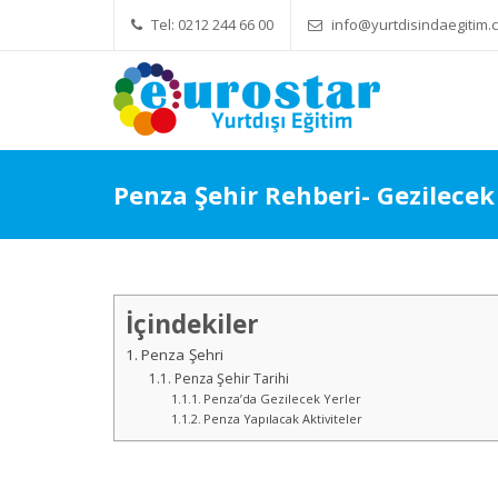
Tel: 0212 244 66 00
info@yurtdisindaegitim.c
Yök Denkliği Önemli
Eğitim Ücret
Penza Şehir Rehberi- Gezilecek 
İçindekiler
Penza Şehri
Penza Şehir Tarihi
Penza’da Gezilecek Yerler
Penza Yapılacak Aktiviteler