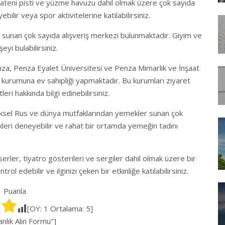
 pateni pisti ve yüzme havuzu dahil olmak üzere çok sayıda
ilir veya spor aktivitelerine katılabilirsiniz.
er sunan çok sayıda alışveriş merkezi bulunmaktadır. Giyim ve
yi bulabilirsiniz.
nza, Penza Eyalet Üniversitesi ve Penza Mimarlık ve İnşaat
 kurumuna ev sahipliği yapmaktadır. Bu kurumları ziyaret
eri hakkında bilgi edinebilirsiniz.
eksel Rus ve dünya mutfaklarından yemekler sunan çok
kleri deneyebilir ve rahat bir ortamda yemeğin tadını
nserler, tiyatro gösterileri ve sergiler dahil olmak üzere bir
ntrol edebilir ve ilginizi çeken bir etkinliğe katılabilirsiniz.
Puanla
[OY:
1
Ortalama:
5
]
lık Alın Formu"]