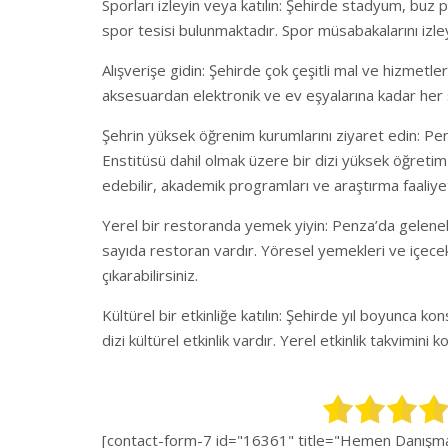
Sporları izleyin veya katılın: Şehirde stadyum, buz
spor tesisi bulunmaktadır. Spor müsabakalarını izleyeb
Alışverişe gidin: Şehirde çok çeşitli mal ve hizmetl
aksesuardan elektronik ve ev eşyalarına kadar her şe
Şehrin yüksek öğrenim kurumlarını ziyaret edin: Pe
Enstitüsü dahil olmak üzere bir dizi yüksek öğretim
edebilir, akademik programları ve araştırma faaliyetl
Yerel bir restoranda yemek yiyin: Penza’da gelen
sayıda restoran vardır. Yöresel yemekleri ve içece
çıkarabilirsiniz.
Kültürel bir etkinliğe katılın: Şehirde yıl boyunca ko
dizi kültürel etkinlik vardır. Yerel etkinlik takvimini ko
[contact-form-7 id="16361" title="Hemen Danışman