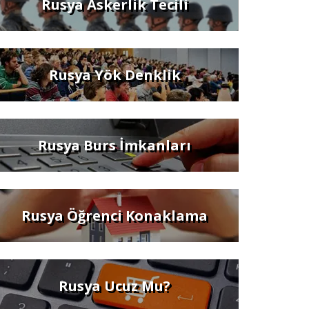
Rusya Askerlik Tecili
Rusya Yök Denklik
Rusya Burs İmkanları
Rusya Öğrenci Konaklama
Rusya Ucuz Mu?