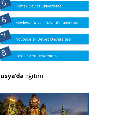
Tomsk Devlet Üniversitesi
Moskova Devlet Havacılık Üniversitesi
Novosibirsk Devlet Üniversitesi
Ural Devlet Üniversitesi
usya’da
Eğitim