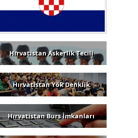
Hırvatistan Askerlik Tecili
Hırvatistan Yök Denklik
Hırvatistan Burs İmkanları