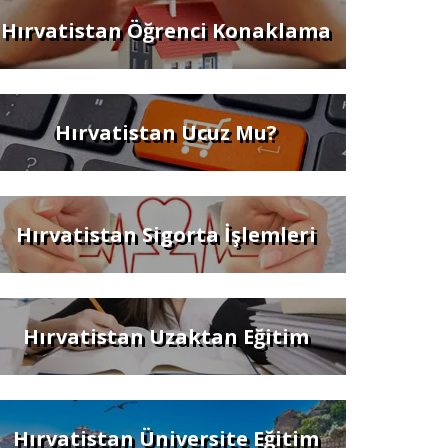
Hırvatistan Öğrenci Konaklama
Hırvatistan Ucuz Mu?
Hırvatistan Sigorta İşlemleri
Hırvatistan Uzaktan Eğitim
Hırvatistan Üniversite Eğitim