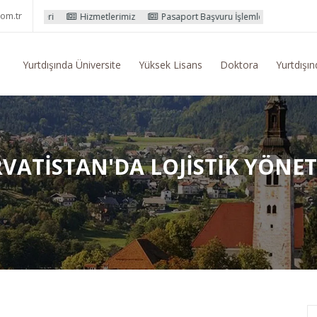
om.tr
Hizmetlerimiz
Pasaport Başvuru İşlemleri
Yurtdışı Eğitim Konu
Yurtdışında Üniversite
Yüksek Lisans
Doktora
Yurtdışın
RVATISTAN'DA LOJISTIK YÖNET