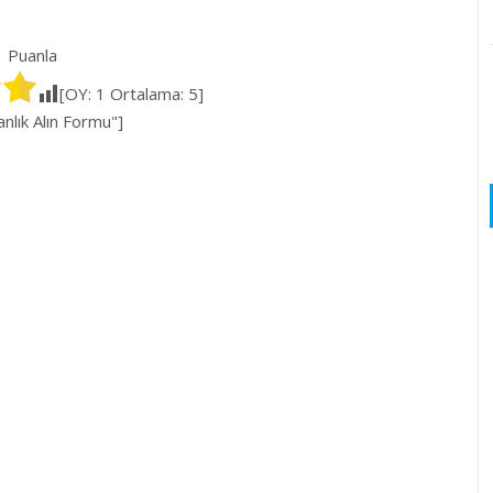
Puanla
[OY:
1
Ortalama:
5
]
lık Alın Formu"]