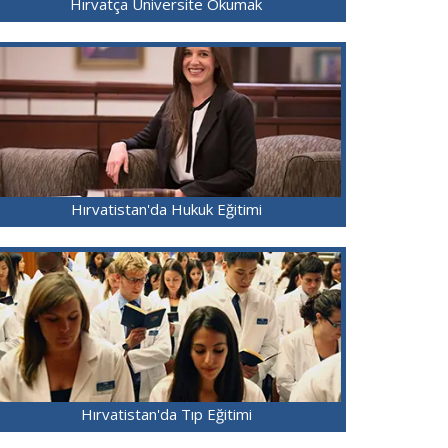
Hırvatça Üniversite Okumak
Hırvatistan'da Hukuk Eğitimi
Hırvatistan'da Tıp Eğitimi