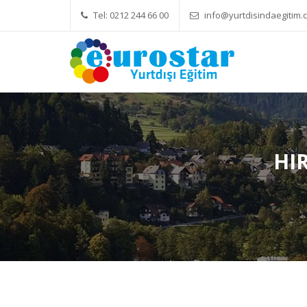
Tel: 0212 244 66 00
info@yurtdisindaegitim.c
Yök Denkliği Önemli
Eğitim Ücretleri
HI