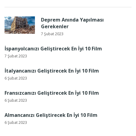
Deprem Anında Yapılması
Gerekenler
7 Şubat 2023
İspanyolcanızı Geliştirecek En İyi 10 Film
7 Şubat 2023
İtalyancanızı Geliştirecek En İyi 10 Film
6 Şubat 2023
Fransızcanızı Geliştirecek En İyi 10 Film
6 Şubat 2023
Almancanızı Geliştirecek En İyi 10 Film
6 Şubat 2023