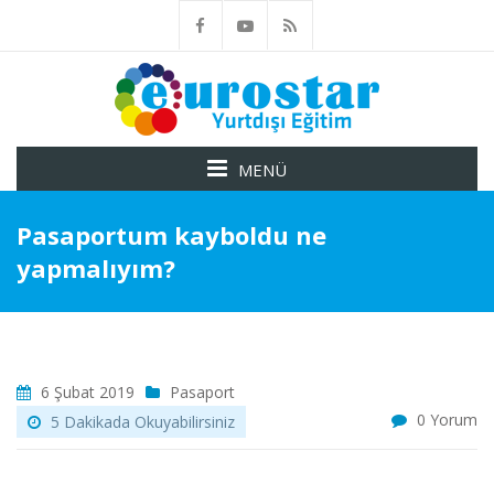
MENÜ
Pasaportum kayboldu ne
yapmalıyım?
6 Şubat 2019
Pasaport
0 Yorum
5 Dakikada Okuyabilirsiniz