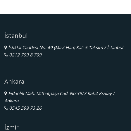
İstanbul
İstiklal Caddesi No: 49 (Mavi Han) Kat: 5 Taksim / İstanbul
0212 709 8 709
Ankara
Fidanlık Mah. Mithatpaşa Cad. No:39/7 Kat:4 Kızılay /
Ankara
0545 599 73 26
İzmir