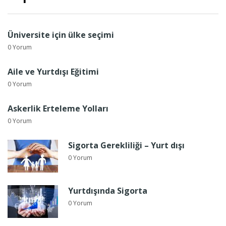
Üniversite için ülke seçimi
0 Yorum
Aile ve Yurtdışı Eğitimi
0 Yorum
Askerlik Erteleme Yolları
0 Yorum
Sigorta Gerekliliği – Yurt dışı
0 Yorum
Yurtdışında Sigorta
0 Yorum