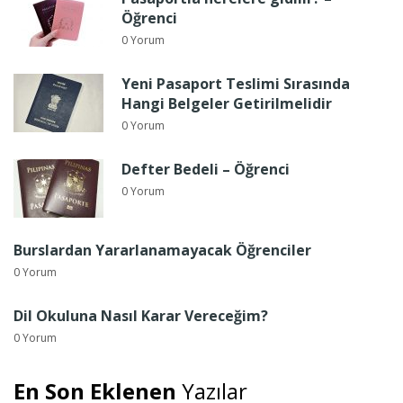
Öğrenci
0 Yorum
Yeni Pasaport Teslimi Sırasında
Hangi Belgeler Getirilmelidir
0 Yorum
Defter Bedeli – Öğrenci
0 Yorum
Burslardan Yararlanamayacak Öğrenciler
0 Yorum
Dil Okuluna Nasıl Karar Vereceğim?
0 Yorum
En Son Eklenen
Yazılar