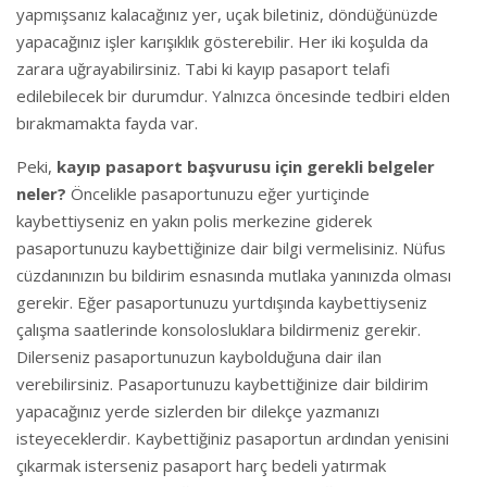
yapmışsanız kalacağınız yer, uçak biletiniz, döndüğünüzde
yapacağınız işler karışıklık gösterebilir. Her iki koşulda da
zarara uğrayabilirsiniz. Tabi ki kayıp pasaport telafi
edilebilecek bir durumdur. Yalnızca öncesinde tedbiri elden
bırakmamakta fayda var.
Peki,
kayıp pasaport başvurusu için gerekli belgeler
neler?
Öncelikle pasaportunuzu eğer yurtiçinde
kaybettiyseniz en yakın polis merkezine giderek
pasaportunuzu kaybettiğinize dair bilgi vermelisiniz. Nüfus
cüzdanınızın bu bildirim esnasında mutlaka yanınızda olması
gerekir. Eğer pasaportunuzu yurtdışında kaybettiyseniz
çalışma saatlerinde konsolosluklara bildirmeniz gerekir.
Dilerseniz pasaportunuzun kaybolduğuna dair ilan
verebilirsiniz. Pasaportunuzu kaybettiğinize dair bildirim
yapacağınız yerde sizlerden bir dilekçe yazmanızı
isteyeceklerdir. Kaybettiğiniz pasaportun ardından yenisini
çıkarmak isterseniz pasaport harç bedeli yatırmak