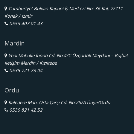
Cumhuriyet Bulvarı Kapani İş Merkezi No: 36 Kat: 7/711
Konak / İzmir
0553 407 01 43
Mardin
Yeni Mahalle İnönü Cd. No:4/C Özgürlük Meydanı – Rojhat
İletişim Mardin / Kızıltepe
0535 721 73 04
Ordu
Kaledere Mah. Orta Çarşı Cd. No:28/A Ünye/Ordu
0530 821 42 52