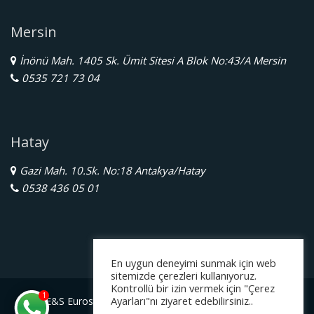
Mersin
İnönü Mah. 1405 Sk. Ümit Sitesi A Blok No:43/A Mersin
0535 721 73 04
Hatay
Gazi Mah. 10.Sk. No:18 Antakya/Hatay
0538 436 05 01
En uygun deneyimi sunmak için web
sitemizde çerezleri kullanıyoruz.
Kontrollü bir izin vermek için "Çerez
1
Ayarları"nı ziyaret edebilirsiniz..
E&S Eurostar Yurtdışı Eğitim Danışmanlığı Ltd. Şti.