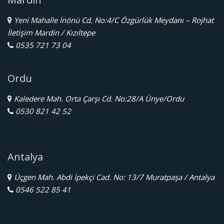
Yeni Mahalle İnönü Cd. No:4/C Özgürlük Meydanı – Rojhat
İletişim Mardin / Kızıltepe
0535 721 73 04
Ordu
Kaledere Mah. Orta Çarşı Cd. No:28/A Ünye/Ordu
0530 821 42 52
Antalya
Üçgen Mah. Abdi İpekçi Cad. No: 13/7 Muratpaşa / Antalya
0546 522 85 41