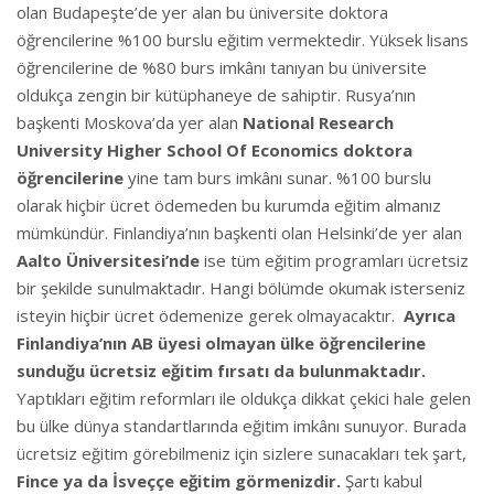
olan Budapeşte’de yer alan bu üniversite doktora
öğrencilerine %100 burslu eğitim vermektedir. Yüksek lisans
öğrencilerine de %80 burs imkânı tanıyan bu üniversite
oldukça zengin bir kütüphaneye de sahiptir. Rusya’nın
başkenti Moskova’da yer alan
National Research
University Higher School Of Economics
doktora
öğrencilerine
yine tam burs imkânı sunar. %100 burslu
olarak hiçbir ücret ödemeden bu kurumda eğitim almanız
mümkündür. Finlandiya’nın başkenti olan Helsinki’de yer alan
Aalto Üniversitesi’nde
ise tüm eğitim programları ücretsiz
bir şekilde sunulmaktadır. Hangi bölümde okumak isterseniz
isteyin hiçbir ücret ödemenize gerek olmayacaktır.
Ayrıca
Finlandiya’nın AB üyesi olmayan ülke öğrencilerine
sunduğu ücretsiz eğitim fırsatı da bulunmaktadır.
Yaptıkları eğitim reformları ile oldukça dikkat çekici hale gelen
bu ülke dünya standartlarında eğitim imkânı sunuyor. Burada
ücretsiz eğitim görebilmeniz için sizlere sunacakları tek şart,
Fince ya da İsveççe eğitim görmenizdir.
Şartı kabul