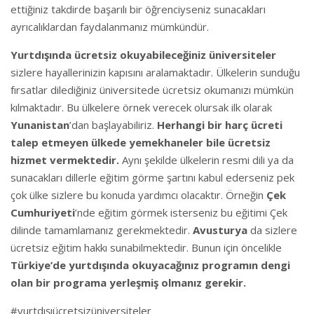
ettiğiniz takdirde başarılı bir öğrenciyseniz sunacakları
ayrıcalıklardan faydalanmanız mümkündür.
Yurtdışında ücretsiz okuyabileceğiniz üniversiteler
sizlere hayallerinizin kapısını aralamaktadır. Ülkelerin sunduğu
fırsatlar dilediğiniz üniversitede ücretsiz okumanızı mümkün
kılmaktadır. Bu ülkelere örnek verecek olursak ilk olarak
Yunanistan
’dan başlayabiliriz.
Herhangi bir harç ücreti
talep etmeyen ülkede yemekhaneler bile ücretsiz
hizmet vermektedir.
Aynı şekilde ülkelerin resmi dili ya da
sunacakları dillerle eğitim görme şartını kabul ederseniz pek
çok ülke sizlere bu konuda yardımcı olacaktır. Örneğin
Çek
Cumhuriyeti
’nde eğitim görmek isterseniz bu eğitimi Çek
dilinde tamamlamanız gerekmektedir.
Avusturya
da sizlere
ücretsiz eğitim hakkı sunabilmektedir. Bunun için öncelikle
Türkiye’de yurtdışında okuyacağınız programın dengi
olan bir programa yerleşmiş olmanız gerekir.
#yurtdışıücretsizüniversiteler