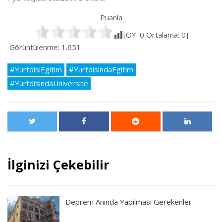
Puanla
[OY:
0
Ortalama:
0
]
Görüntülenme:
1.651
#YurtdisiEgitim
#YurtdisindaEgitim
#YurtdisindaUniversite
İlginizi Çekebilir
Deprem Anında Yapılması Gerekenler