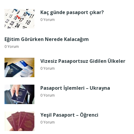
Kaç günde pasaport çıkar?
0 Yorum
Eğitim Görürken Nerede Kalacağım
0 Yorum
Vizesiz Pasaportsuz Gidilen Ülkeler
0 Yorum
Pasaport İşlemleri – Ukrayna
0 Yorum
Yeşil Pasaport – Öğrenci
0 Yorum