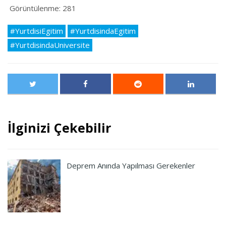
Görüntülenme:
281
#YurtdisiEgitim
#YurtdisindaEgitim
#YurtdisindaUniversite
İlginizi Çekebilir
Deprem Anında Yapılması Gerekenler