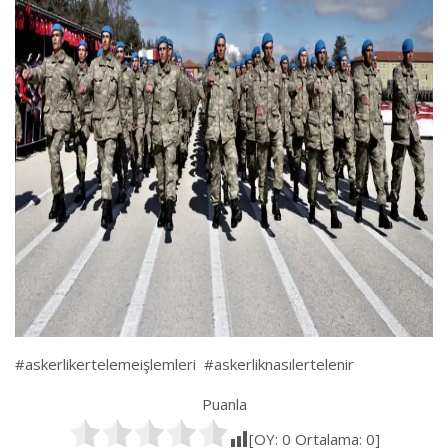
#askerlikertelemeişlemleri #askerliknasılertelenir
Puanla
[OY:
0
Ortalama:
0
]