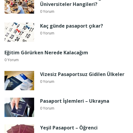
Üniversiteler Hangileri?
0 Yorum
Kaç günde pasaport çıkar?
0 Yorum
Eğitim Görürken Nerede Kalacağım
0 Yorum
Vizesiz Pasaportsuz Gidilen Ülkeler
0 Yorum
Pasaport İşlemleri – Ukrayna
0 Yorum
Yeşil Pasaport – Öğrenci