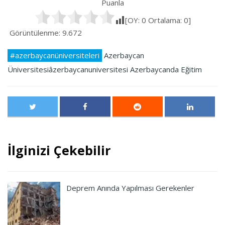
Puanla
[OY:
0
Ortalama:
0
]
Görüntülenme:
9.672
#azerbaycanüniversiteleri
Azerbaycan
Üniversitesiâzerbaycanuniversitesi
Azerbaycanda Eğitim
İlginizi Çekebilir
Deprem Anında Yapılması Gerekenler