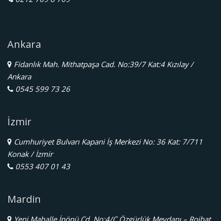
Ankara
Fidanlık Mah. Mithatpaşa Cad. No:39/7 Kat:4 Kızılay /
Ankara
0545 599 73 26
İzmir
Cumhuriyet Bulvarı Kapani İş Merkezi No: 36 Kat: 7/711
Konak / İzmir
0553 407 01 43
Mardin
Yeni Mahalle İnönü Cd. No:4/C Özgürlük Meydanı – Rojhat