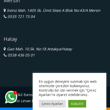
Mersin
İnönü Mah. 1405 Sk. Ümit Sitesi A Blok No:43/A Mersin
0535 721 73 04
Hatay
Gazi Mah. 10.Sk. No:18 Antakya/Hatay
0538 436 05 01
En uygun deneyimi sunmak için web
sitemizde çerezleri kullanıyoruz.
Kontrollü bir izin vermek için "Çerez
1
Ayarları"nı ziyaret edebilirsiniz..
E&S Eurostar Yurtdışı Eğitim Danışmanlığı Ltd. Şti.
Serbest Liman Bölge Müdürlüğü Gazimagosa / Kuzey Kıbrıs
Çerez Ayarları
Kabul Et