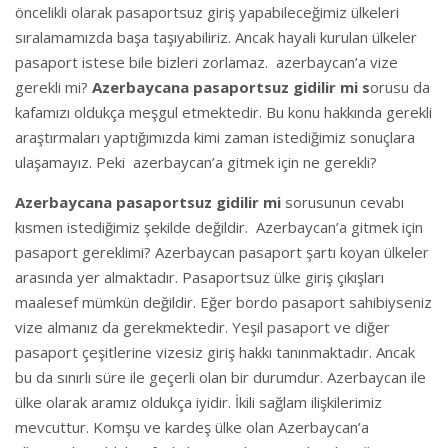
öncelikli olarak pasaportsuz giriş yapabileceğimiz ülkeleri
sıralamamızda başa taşıyabiliriz. Ancak hayali kurulan ülkeler
pasaport istese bile bizleri zorlamaz. azerbaycan’a vize
gerekli mi?
Azerbaycana pasaportsuz gidilir mi s
orusu da
kafamızı oldukça meşgul etmektedir. Bu konu hakkında gerekli
araştırmaları yaptığımızda kimi zaman istediğimiz sonuçlara
ulaşamayız. Peki azerbaycan’a gitmek için ne gerekli?
Azerbaycana pasaportsuz gidilir mi
sorusunun cevabı
kısmen istediğimiz şekilde değildir. Azerbaycan’a gitmek için
pasaport gereklimi? Azerbaycan pasaport şartı koyan ülkeler
arasında yer almaktadır. Pasaportsuz ülke giriş çıkışları
maalesef mümkün değildir. Eğer bordo pasaport sahibiyseniz
vize almanız da gerekmektedir. Yeşil pasaport ve diğer
pasaport çeşitlerine vizesiz giriş hakkı tanınmaktadır. Ancak
bu da sınırlı süre ile geçerli olan bir durumdur. Azerbaycan ile
ülke olarak aramız oldukça iyidir. İkili sağlam ilişkilerimiz
mevcuttur. Komşu ve kardeş ülke olan Azerbaycan’a