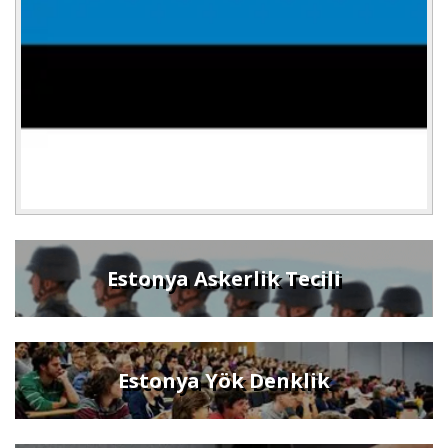
Estonya Askerlik Tecili
Estonya Yök Denklik