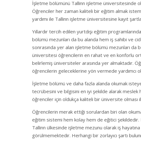
İşletme bölümünü Tallinn işletme üniversitesinde 
Öğrenciler her zaman kaliteli bir eğitim almak istem
yardımı ile Tallinn işletme üniversitesine kayıt şartlar
Yıllardır tercih edilen yurtdışı eğitim programlar
bölümü mezunları da bu alanda hem iş sahibi ve cidd
sonrasında yer alan işletme bölümü mezunları da bu aç
üniversitesi öğrencilerin en rahat ve en konforlu or
belirlemiş üniversiteler arasında yer almaktadır. Ö
öğrencilerin geleceklerine yön vermede yardımcı o
İşletme bölümü ve daha fazla alanda okumak isteyen
tecrübesini ve bilgisini en iyi şekilde alarak meslek 
öğrenciler için oldukça kaliteli bir üniversite olması 
Öğrencilerin merak ettiği sorulardan biri olan okuma
eğitim sistemi hem kolay hem de eğitici şekildedir
Tallinn ülkesinde işletme mezunu olarak iş hayatın
görülmemektedir. Herhangi bir zorlayıcı şartı bulun