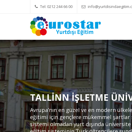
Tel: 0212 244 66 00
info@yurtdisindaegitim.c
Yök Denkliği Önemli
Eğitim Ücret
TALLINN İŞLETME ÜNIV
Avrupa’nın en güzel ve en modern ülkele
eğitimi için gençlere mükemmel şartlar
sistemi olmadan yurt dışında üniversi
eğitim sisteminin Türk öğrencilere sund