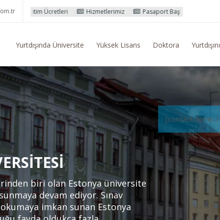
om.tr
leri
Hizmetlerimiz
Pasaport Başvuru İşlemleri
Yurtdışı Eğitim
Yurtdışında Üniversite
Yüksek Lisans
Doktora
Yurtdışın
[contact-form-7
ERSITESI
rinden biri olan Estonya üniversite
 sunmaya devam ediyor. Sınav
te okumaya imkan sunan Estonya
uğu fayda oldukça fazla.