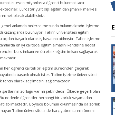
okumak isteyen milyonlarca öğrenci bulunmaktadır.
ektedirler. Eurostar yurt dışı eğitim danışmanlık merkezi
ını net olarak alabilirsiniz.
E
ında genel anlamda binlerce mezunda bulunmaktadır. İşletme
i kazançlarda bulunuyor. Tallinn üniversitesi eğitimi
ıdan başarılı olarak iş hayatına atılmıştır. Tallinn işletme
tamlarda en iyi kalitede eğitim almasını kendisine hedef
ğrenciler burs imkanı ve ücretsiz eğitim imkanı sağlayarak
lmaktadır.
 her öğrenci kaliteli bir eğitim sürecinden geçerek
hayatında başarılı olmak ister. Tallinn işletme üniversitesi
ilk tercih olarak seçilmesini sağlamaktadır.
 şartlarının zorluğu var mı şeklindedir. Ülkede geçerli olan
. Bu nedenle öğrenciler herhangi bir zorluk yaşamadan
a atılabilmektedir. Böylece bölümün okunmasında da zorluk
mayan Tallinn üniversitesinde harç yatırımlarının önemi