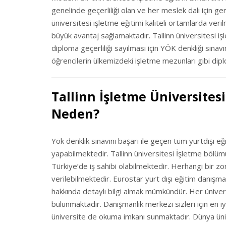
genelinde geçerliliği olan ve her meslek dalı için ger
üniversitesi işletme eğitimi kaliteli ortamlarda veri
büyük avantaj sağlamaktadır. Tallinn üniversitesi iş
diploma geçerliliği sayılması için YÖK denkliği sına
öğrencilerin ülkemizdeki işletme mezunları gibi dipl
Tallinn İşletme Üniversitesi
Neden?
Yök denklik sınavını başarı ile geçen tüm yurtdışı e
yapabilmektedir. Tallinn üniversitesi İşletme bölümü
Türkiye’de iş sahibi olabilmektedir. Herhangi bir zo
verilebilmektedir. Eurostar yurt dışı eğitim danışm
hakkında detaylı bilgi almak mümkündür. Her üniversi
bulunmaktadır. Danışmanlık merkezi sizleri için en iy
üniversite de okuma imkanı sunmaktadır. Dünya ünive