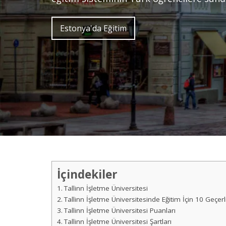
Estonya'da Eğitim
İçindekiler
Tallinn İşletme Üniversitesi
Tallinn İşletme Üniversitesinde Eğitim İçin 10 Geçer
Tallinn İşletme Üniversitesi Puanları
Tallinn İşletme Üniversitesi Şartları