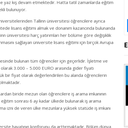
i de yaz kış devam etmektedir. Hatta tatil zamanlarda eğitim
kli bulunuyor.
iversitelerinden Tallinn üniversitesi öğrencilere ayrıca
sitede lisans eğitimi almak ve donanım kazancında bulunanda
inn üniversitesi harç yatırımları her bölüme göre değişiklik
nmasını sağlayan üniversite lisans eğitimi için birçok Avrupa
E
itesinde bulunan tüm öğrenciler için geçerlidir. İşletme ve
lık olarak 3.000 – 5.000 EURO arasında gider fiyatı
ük bir fiyat olarak değerlendirilen bu alanda öğrencilerin
olmaktadır.
ardan biride mezun olan öğrencilere iş arama imkanının
ri eğitim sonrası 6 ay kadar ülkede bulunarak iş arama
ışma izni de veren ülke mezunlara yüksek statüde iş imkanı
ersite hayatının konforunu da arttırmaktadır. Bölüm dünya