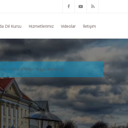
 Konusunda Genel Bilgi Talep Ediyorum
da Dil Kursu
Hizmetlerimiz
Videolar
İletişim
 id="16142" title="Kayıt Formu"]