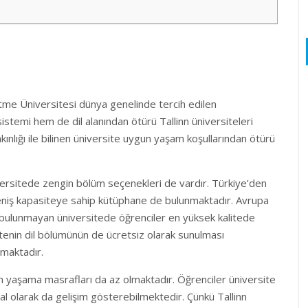
letme Üniversitesi dünya genelinde tercih edilen
istemi hem de dil alanından ötürü Tallinn üniversiteleri
yakınlığı ile bilinen üniversite uygun yaşam koşullarından ötürü
iversitede zengin bölüm seçenekleri de vardır. Türkiye’den
geniş kapasiteye sahip kütüphane de bulunmaktadır. Avrupa
ı bulunmayan üniversitede öğrenciler en yüksek kalitede
itenin dil bölümünün de ücretsiz olarak sunulması
rmaktadır.
rin yaşama masrafları da az olmaktadır. Öğrenciler üniversite
al olarak da gelişim gösterebilmektedir. Çünkü Tallinn