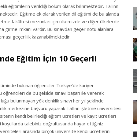
ekli eğitimlerin verildiği bölüm olarak bilinmektedir. Tallinn
lmektedir. Eğitime ek olarak verilen dil eğitimi de bu alanda
letme fakültesi mezunları için ülkemizde ve diğer ülkelerde
vına girme imkanı vardır. Bu sınavdan geçer notu alanlara
oması geçerlilik kazanabilmektedir.
nde Eğitim İçin 10 Geçerli
ğitiminde bulunan öğrenciler Türkiye’de kariyer
 öğrencileri de bu şekilde sınavı başarı ile vererek
rluğu bulunmayan yök denklik sınavı her yıl şeklinde
anlık merkezine başvuru yaparak Tallinn işletme üniversitesi
tenin kendi belirlediği eğitim ücretleri ve kayıt ücretleri
i koşullarda talebiniz doğrultusunda hayar ettiğiniz
rsiteleri arasında birçok üniversite kendi ücretlerini