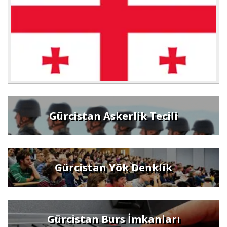
Gürcistan Askerlik Tecili
Gürcistan Yök Denklik
Gürcistan Burs İmkanları