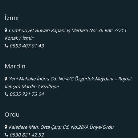
İzmir
Cumhuriyet Bulvarı Kapani İş Merkezi No: 36 Kat: 7/711
Konak / İzmir
0553 407 01 43
Mardin
Yeni Mahalle İnönü Cd. No:4/C Özgürlük Meydanı – Rojhat
İletişim Mardin / Kızıltepe
0535 721 73 04
Ordu
Kaledere Mah. Orta Çarşı Cd. No:28/A Ünye/Ordu
0530 821 42 52