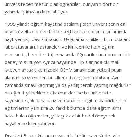
üniversiteden mezun olan öğrenciler, dünyanın dört bir
yanında iş imkânı da bulabiliyor.
1995 yılında eğitim hayatına başlamış olan üniversitenin en
büyük özelliklerinden biri de teçhizat ve donanım anlamında
hayli yenilikçi davranmasıdır. Uygulama klinikleri, bilim odaları,
laboratuvarları, hastaneleri ve klinikleri ile hem eğitim
esnasında, hem de staj esnasında öğrencilerine donanımlı bir
deneyim sunuyor. Ayrıca hayalinde Tıp alanında okumak
isteyen ancak ülkemizdeki ÖSYM sınavından yeterli puanı
alamamış öğrenciler, bu ülkede tıp eğitimi alabiliyor. Aynı
zamanda sınavı kaçırmış ya da yanlış tercih yapmış mağdurlar
da eğer 1 yıl beklemek istemezler ise bu üniversite
sayesinde çok daha ucuz ve donanımlı eğitim alabilirler. Tıp
eğitimlerinin yanı sıra 20 farklı bölümde daha eğitim alma
hakkı bulan öğrenciler, yıllık çok az bir bedel ödeyerek
hayallerine kavuşabiliyor.
Dış İşleri Bakanlığı alanına varan iş imkânı sayesinde, gün