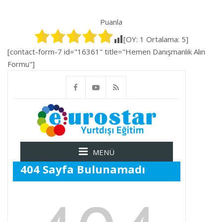
Puanla
[OY:
1
Ortalama:
5
]
[contact-form-7 id="16361" title="Hemen Danışmanlık Alın
Formu"]