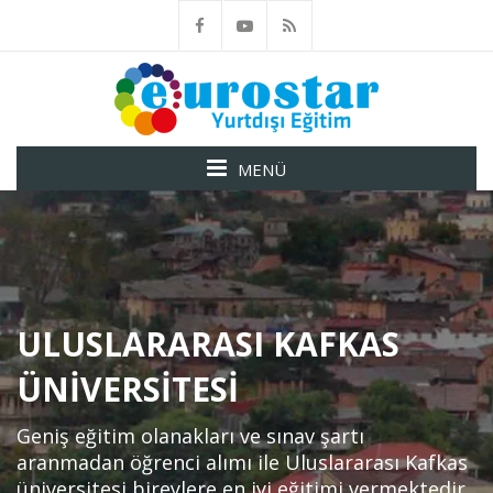
MENÜ
ULUSLARARASI KAFKAS
ÜNIVERSITESI
Geniş eğitim olanakları ve sınav şartı
aranmadan öğrenci alımı ile Uluslararası Kafkas
üniversitesi bireylere en iyi eğitimi vermektedir.