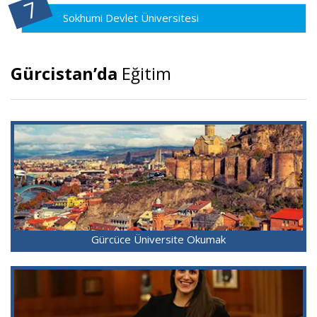
Sokhumi Devlet Üniversitesi
Gürcistan’da
Eğitim
Gürcüce Üniversite Okumak