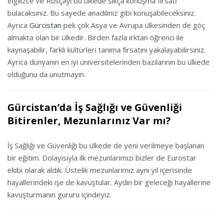
İngilizce ve Rusçayı bu ülkede sıkça konuşma fırsatı
bulacaksınız. Bu sayede anadiliniz gibi konuşabileceksiniz.
Ayrıca
Gürcistan
pek çok Asya ve Avrupa ülkesinden de göç
almakta olan bir ülkedir. Birden fazla ırktan öğrenci ile
kaynaşabilir, farklı kültürleri tanıma fırsatını yakalayabilirsiniz.
Ayrıca dünyanın en iyi üniversitelerinden bazılarının bu ülkede
olduğunu da unutmayın.
Gürcistan’da İş Sağlığı ve Güvenliği
Bitirenler, Mezunlarınız Var mı?
İş Sağlığı ve Güvenliği bu ülkede de yeni verilmeye başlanan
bir eğitim. Dolayısıyla ilk mezunlarımızı bizler de Eurostar
ekibi olarak aldık. Üstelik mezunlarımız aynı yıl içerisinde
hayallerindeki işe de kavuştular. Aydın bir geleceği hayallerine
kavuşturmanın gururu içindeyiz.