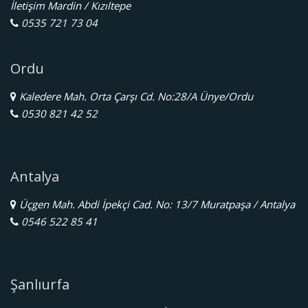
İletişim Mardin / Kızıltepe
0535 721 73 04
Ordu
Kaledere Mah. Orta Çarşı Cd. No:28/A Ünye/Ordu
0530 821 42 52
Antalya
Üçgen Mah. Abdi İpekçi Cad. No: 13/7 Muratpaşa / Antalya
0546 522 85 41
Şanlıurfa