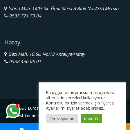
İnönü Mah. 1405 Sk. Ümit Sitesi A Blok No:43/A Mersin
0535 721 73 04
Hatay
Gazi Mah. 10.Sk. No:18 Antakya/Hatay
0538 436 05 01
En uygun deneyimi sunmak için web
sitemizde çerezleri kullanıyoruz.
Kontrollü bir izin vermek için "Çerez
1
Ayarları"nı ziyaret edebilirsiniz..
E&S Eurostar Yurtdışı Eğitim Danışmanlığı Ltd. Şti.
Serbest Liman Bölge Müdürlüğü Gazimagosa / Kuzey Kıbrıs
Çerez Ayarları
Kabul Et