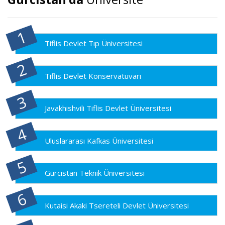
Tiflis Devlet Tıp Üniversitesi
Tiflis Devlet Konservatuvarı
Javakhishvili Tiflis Devlet Üniversitesi
Uluslararası Kafkas Üniversitesi
Gürcistan Teknik Üniversitesi
Kutaisi Akaki Tsereteli Devlet Üniversitesi