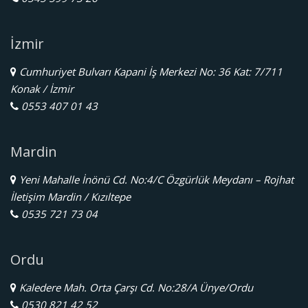
İzmir
Cumhuriyet Bulvarı Kapani İş Merkezi No: 36 Kat: 7/711
Konak / İzmir
0553 407 01 43
Mardin
Yeni Mahalle İnönü Cd. No:4/C Özgürlük Meydanı – Rojhat
İletişim Mardin / Kızıltepe
0535 721 73 04
Ordu
Kaledere Mah. Orta Çarşı Cd. No:28/A Ünye/Ordu
0530 821 42 52