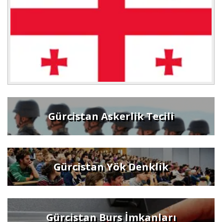
Gürcistan Askerlik Tecili
Gürcistan Yök Denklik
Gürcistan Burs İmkanları