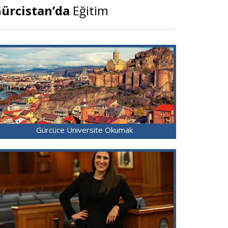
ürcistan’da
Eğitim
Gürcüce Üniversite Okumak