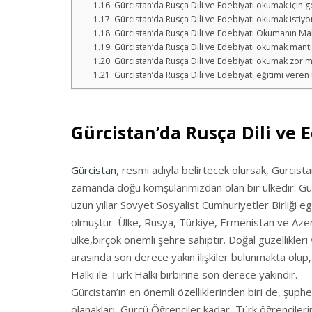
Gürcistan’da Rusça Dili ve Edebiyatı okumak için g
Gürcistan’da Rusça Dili ve Edebiyatı okumak istiy
Gürcistan’da Rusça Dili ve Edebiyatı Okumanın Mali
Gürcistan’da Rusça Dili ve Edebiyatı okumak mantık
Gürcistan’da Rusça Dili ve Edebiyatı okumak zor 
Gürcistan’da Rusça Dili ve Edebiyatı eğitimi veren ü
Gürcistan’da Rusça Dili ve E
Gürcistan
, resmi adıyla belirtecek olursak, Gürcis
zamanda doğu komşularımızdan olan bir ülkedir. Gün
uzun yıllar Sovyet Sosyalist Cumhuriyetler Birliği e
olmuştur. Ülke, Rusya, Türkiye, Ermenistan ve Azerb
ülke,birçok önemli şehre sahiptir. Doğal güzellikleri 
arasında son derece yakın ilişkiler bulunmakta olu
Halkı ile Türk Halkı birbirine son derece yakındır.
Gürcistan’ın en önemli özelliklerinden biri de, şüphes
olanakları, Gürcü Öğrenciler kadar, Türk öğrencileri