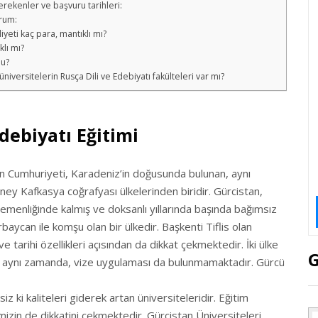
erekenler ve başvuru tarihleri:
orum:
yeti kaç para, mantıklı mı?
lı mı?
mu?
niversitelerin Rusça Dili ve Edebiyatı fakülteleri var mı?
debiyatı Eğitimi
tan Cumhuriyeti, Karadeniz’in doğusunda bulunan, aynı
ey Kafkasya coğrafyası ülkelerinden biridir. Gürcistan,
gemenliğinde kalmış ve doksanlı yıllarında başında bağımsız
aycan ile komşu olan bir ülkedir. Başkenti Tiflis olan
ve tarihi özellikleri açısından da dikkat çekmektedir. İki ülke
G
p, aynı zamanda, vize uygulaması da bulunmamaktadır. Gürcü
iz ki kaliteleri giderek artan üniversiteleridir. Eğitim
mizin de dikkatini çekmektedir. Gürcistan Üniversiteleri,