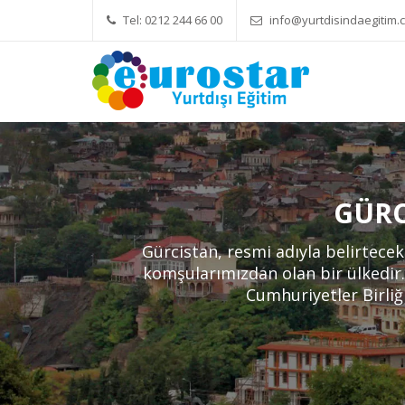
Tel: 0212 244 66 00
info@yurtdisindaegitim.c
Yök Denkliği Önemli
Eğitim Ücretleri
GÜRC
Gürcistan, resmi adıyla belirtec
komşularımızdan olan bir ülkedir. 
Cumhuriyetler Birliğ