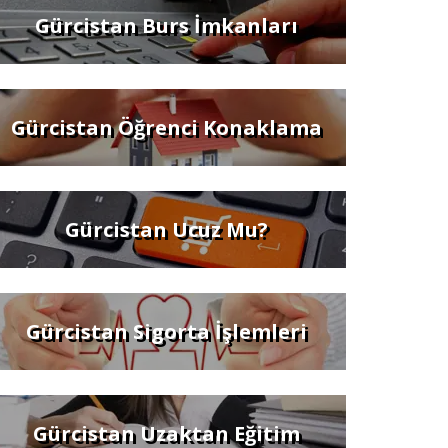
Gürcistan Burs İmkanları
Gürcistan Öğrenci Konaklama
Gürcistan Ucuz Mu?
Gürcistan Sigorta İşlemleri
Gürcistan Uzaktan Eğitim