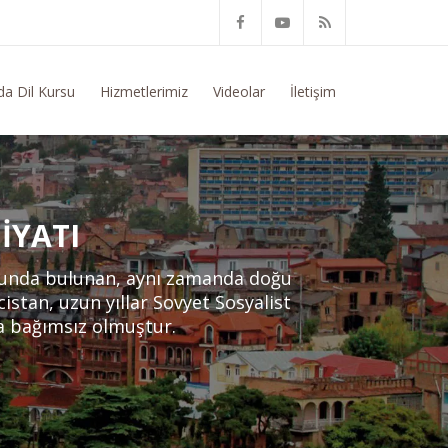
nda Genel Bilgi Talep Ediyorum
da Dil Kursu
Hizmetlerimiz
Videolar
İletişim
IYATI
usunda bulunan, aynı zamanda doğu
istan, uzun yıllar Sovyet Sosyalist
da bağımsız olmuştur.