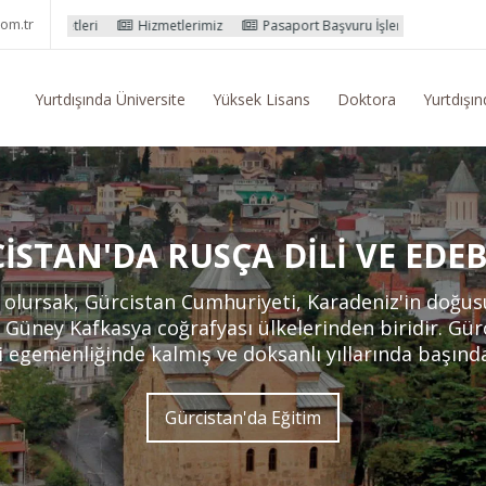
om.tr
Hizmetlerimiz
Pasaport Başvuru İşlemleri
Yurtdışı Eğitim Konusu
Yurtdışında Üniversite
Yüksek Lisans
Doktora
Yurtdışın
ISTAN'DA RUSÇA DILI VE EDEB
ek olursak, Gürcistan Cumhuriyeti, Karadeniz'in doğ
Güney Kafkasya coğrafyası ülkelerinden biridir. Gürc
i egemenliğinde kalmış ve doksanlı yıllarında başın
Gürcistan'da Eğitim