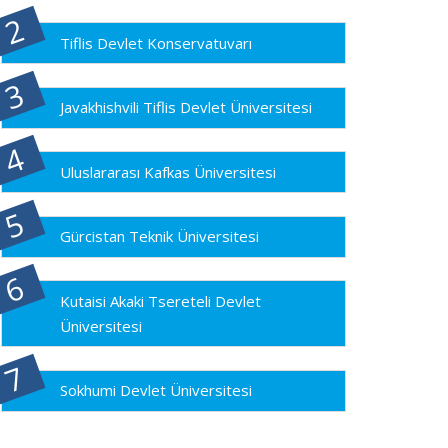
Tiflis Devlet Konservatuvarı
Javakhishvili Tiflis Devlet Üniversitesi
Uluslararası Kafkas Üniversitesi
Gürcistan Teknik Üniversitesi
Kutaisi Akaki Tsereteli Devlet
Üniversitesi
Sokhumi Devlet Üniversitesi