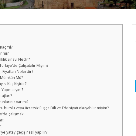
Kaç Yıl?
r mı?
klik Sınavı Nedir?
Türkiye’de Çalışabilir Miyim?
, Fiyatları Nelerdir?
sız Mümkün Mü?
ısı Kaç Kişidir?
Ne Yapmalıyım?
ajları?
unlarınız var mı?
rı- burslu veya ücretsiz Ruşça Dili ve Edebiyatı okuyabilir miyim?
ye’de çalışmak:
rı:
ı:
’ye yatay geçiş nasıl yapılır?