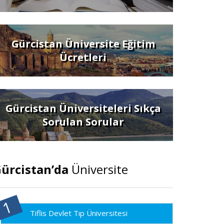
Gürcistan Üniversite Eğitim
Ücretleri
Gürcistan Üniversiteleri Sıkça
Sorulan Sorular
ürcistan’da
Üniversite
Tiflis Devlet Tıp Üniversitesi