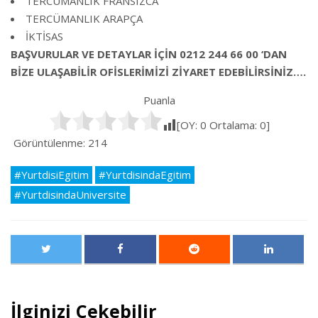
TERCÜMANLIK FRANSIZCA
TERCÜMANLIK ARAPÇA
İKTİSAS
BAŞVURULAR VE DETAYLAR İÇİN 0212 244 66 00 ‘DAN
BİZE ULAŞABİLİR OFİSLERİMİZİ ZİYARET EDEBİLİRSİNİZ….
Puanla
[OY:
0
Ortalama:
0
]
Görüntülenme:
214
#YurtdisiEgitim
#YurtdisindaEgitim
#YurtdisindaUniversite
İlginizi Çekebilir