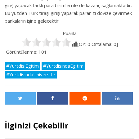
giriş yapacak farklı para birimleri ile de kazanç sağlamaktadır.
Bu yüzden Türk tıraşı girişi yaparak paranızı dövize çevirmek
bankaların işine gelecektir.
Puanla
[OY:
0
Ortalama:
0
]
Görüntülenme:
101
#YurtdisiEgitim
#YurtdisindaEgitim
#YurtdisindaUniversite
İlginizi Çekebilir