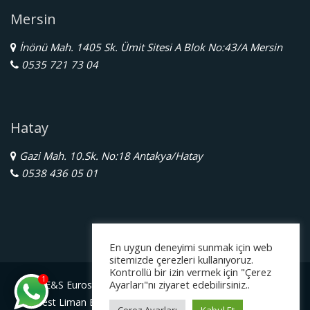
Mersin
İnönü Mah. 1405 Sk. Ümit Sitesi A Blok No:43/A Mersin
0535 721 73 04
Hatay
Gazi Mah. 10.Sk. No:18 Antakya/Hatay
0538 436 05 01
En uygun deneyimi sunmak için web
sitemizde çerezleri kullanıyoruz.
Kontrollü bir izin vermek için "Çerez
1
Ayarları"nı ziyaret edebilirsiniz..
E&S Eurostar Yurtdışı Eğitim Danışmanlığı Ltd. Şti.
Serbest Liman Bölge Müdürlüğü Gazimagosa / Kuzey Kıbrıs