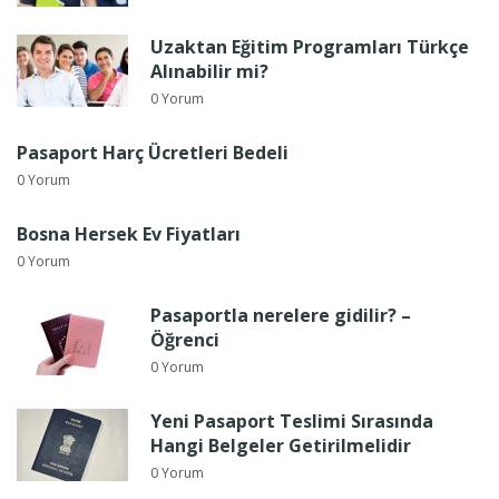
Uzaktan Eğitim Programları Türkçe
Alınabilir mi?
0 Yorum
Pasaport Harç Ücretleri Bedeli
0 Yorum
Bosna Hersek Ev Fiyatları
0 Yorum
Pasaportla nerelere gidilir? –
Öğrenci
0 Yorum
Yeni Pasaport Teslimi Sırasında
Hangi Belgeler Getirilmelidir
0 Yorum