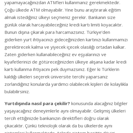
yapamayacağınızdan ATM’leri kullanmanız gerekmektedir.
Çoğu ülkede ATM olmayabilir. Yine bunu araştırarak eğitim
almak istediğiniz ülkeyi seçmeniz gerekir. Bankanın size
günlük olarak harcayabileceğiniz kredi kartı limiti koyacaktır.
Bunun dışına çıkarak para harcamazsınız. Türkiye’den
giderken yurt ihtiyacınızı gideceğinizden kartınızı kullanmamızı
gerektirecek kalma ve yiyecek içecek olasılığı ortadan kalkar.
Zaten giderken kullanabileceğiniz ev eşyalarınızı ve
kıyafetlerinizi de götüreceğinizden ülkeye alışana kadar kredi
kartı kullanma ihtiyacını pek duymazsınız. Eğer ki Türklerin
kaldığı ülkeleri seçerek üniversite tercihi yaparsanız
zorlandığınız konularda yardımcı olabilecek kişileri de kolaylıkla
bulabilirsiniz.
Yurtdışında nasıl para çekilir?
konusunda alacağınız bilgiler
yaşayacağınız deneyimlerle aynı olmayabilir. Gelişmiş ülkeleri
tercih ettiğinizde bankanızın direktifleri doğru olarak
çıkacaktır. Çünkü teknolojik olarak da bu ülkelerde aynı
sistemleri kullanmaktadır. Aslında sistem basittir dövizi