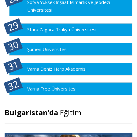
Sofya Yüksek İnşaat Mimarlık ve Jeodezi
Üniversitesi
Stara Zagora Trakya Üniversitesi
Şumen Üniversitesi
Varna Deniz Harp Akademisi
Varna Free Üniversitesi
Bulgaristan’da
Eğitim