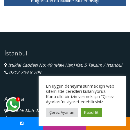
Bulgaristan'da Makine Mühendisliği
İstanbul
İstiklal Caddesi No: 49 (Mavi Han) Kat: 5 Taksim / İstanbul
0212 709 8 709
En uygun deneyimi sunmak için web
sitemizde çerezleri kullanıyoruz.
Kontrollü bir izin vermek için "Çerez
Ankara
1
Ayarları"nı ziyaret edebilirsiniz..
Fidanlık Mah. Mithatpaşa Cad. No:39/7 Kat:4 Kızılay /
Çerez Ayarları
Kabul Et
Ankara
0545 599 73 26