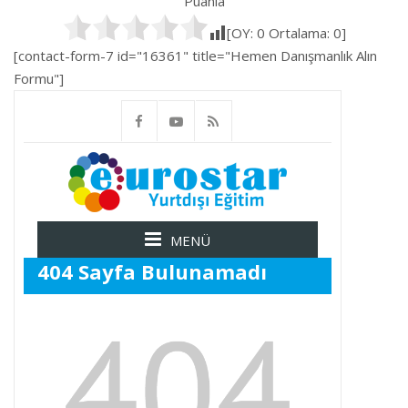
Puanla
[OY:
0
Ortalama:
0
]
[contact-form-7 id="16361" title="Hemen Danışmanlık Alın
Formu"]