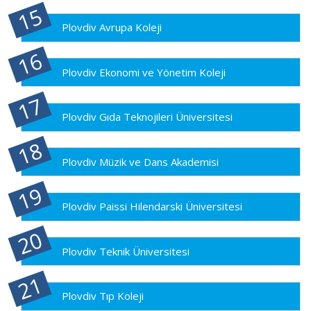
Plovdiv Avrupa Koleji
Plovdiv Ekonomi ve Yönetim Koleji
Plovdiv Gıda Teknojileri Üniversitesi
Plovdiv Müzik ve Dans Akademisi
Plovdiv Paissi Hilendarski Üniversitesi
Plovdiv Teknik Üniversitesi
Plovdiv Tıp Koleji