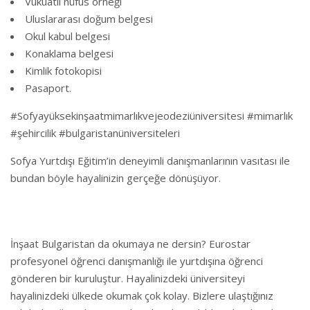
Vukuatlı nüfus örneği
Uluslararası doğum belgesi
Okul kabul belgesi
Konaklama belgesi
Kimlik fotokopisi
Pasaport.
#Sofyayüksekinşaatmimarlıkvejeodeziüniversitesi #mimarlık
#şehircilik #bulgaristanüniversiteleri
Sofya Yurtdışı Eğitim’in deneyimli danışmanlarının vasıtası ile
bundan böyle hayalinizin gerçeğe dönüşüyor.
İnşaat Bulgaristan da okumaya ne dersin? Eurostar
profesyonel öğrenci danışmanlığı ile yurtdışına öğrenci
gönderen bir kuruluştur. Hayalinizdeki üniversiteyi
hayalinizdeki ülkede okumak çok kolay. Bizlere ulaştığınız