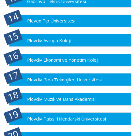
Gabrovo Teknik Üniversitesi
Pleven Tıp Üniversitesi
Plovdiv Avrupa Koleji
Plovdiv Ekonomi ve Yönetim Koleji
Plovdiv Gıda Teknojileri Üniversitesi
Plovdiv Müzik ve Dans Akademisi
Plovdiv Paissi Hilendarski Üniversitesi