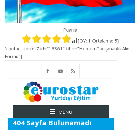
Puanla
[OY:
1
Ortalama:
5
]
[contact-form-7 id="16361" title="Hemen Danışmanlık Alın
Formu"]