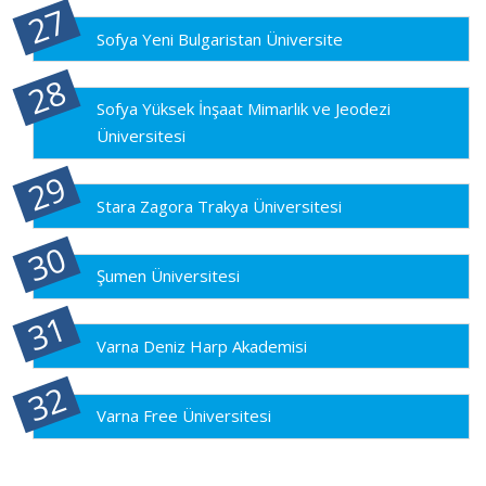
Sofya Yeni Bulgaristan Üniversite
Sofya Yüksek İnşaat Mimarlık ve Jeodezi
Üniversitesi
Stara Zagora Trakya Üniversitesi
Şumen Üniversitesi
Varna Deniz Harp Akademisi
Varna Free Üniversitesi