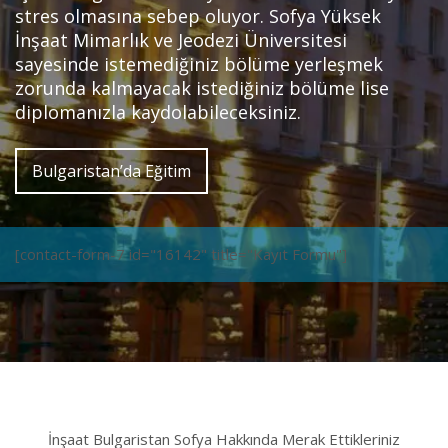
stres olmasına sebep oluyor. Sofya Yüksek
İnşaat Mimarlık ve Jeodezi Üniversitesi
sayesinde istemediğiniz bölüme yerleşmek
zorunda kalmayacak istediğiniz bölüme lise
diplomanızla kaydolabileceksiniz.
Bulgaristan’da Eğitim
[contact-form-7 id="16142" title="Kayıt Formu"]
İnşaat Bulgaristan Sofya Hakkında Merak Ettikleriniz