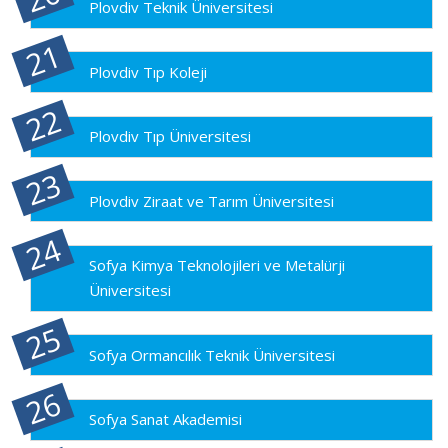
Plovdiv Teknik Üniversitesi
Plovdiv Tıp Koleji
Plovdiv Tıp Üniversitesi
Plovdiv Ziraat ve Tarım Üniversitesi
Sofya Kimya Teknolojileri ve Metalürji
Üniversitesi
Sofya Ormancılık Teknik Üniversitesi
Sofya Sanat Akademisi