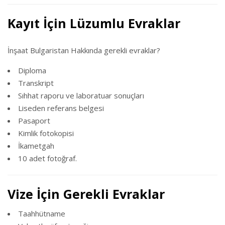
Kayıt İçin Lüzumlu Evraklar
İnşaat Bulgaristan Hakkında gerekli evraklar?
Diploma
Transkript
Sıhhat raporu ve laboratuar sonuçları
Liseden referans belgesi
Pasaport
Kimlik fotokopisi
İkametgah
10 adet fotoğraf.
Vize İçin Gerekli Evraklar
Taahhütname