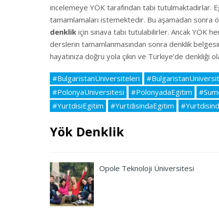
incelemeye YÖK tarafından tabi tutulmaktadırlar. E
tamamlamaları istemektedir. Bu aşamadan sonra ö
denklik
için sınava tabi tutulabilirler. Ancak YÖK 
derslerin tamamlanmasından sonra denklik belgesine 
hayatınıza doğru yola çıkın ve Türkiye’de denkliği ol
#BulgaristanUniversiteleri
#BulgaristanUniversit
#PolonyaUniversitesi
#PolonyadaEgitim
#Sume
#YurtdisiEgitim
#YurtdisindaEgitim
#Yurtdisin
Yök Denklik
Opole Teknoloji Üniversitesi