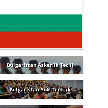
Bulgaristan Askerlik Tecili
Bulgaristan Yök Denklik