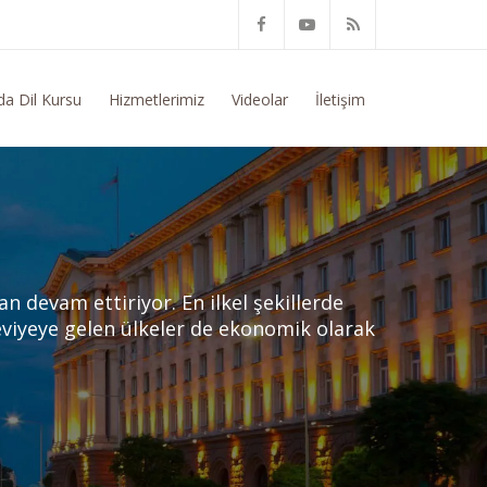
Genel Bilgi Talep Ediyorum
da Dil Kursu
Hizmetlerimiz
Videolar
İletişim
 devam ettiriyor. En ilkel şekillerde
eviyeye gelen ülkeler de ekonomik olarak