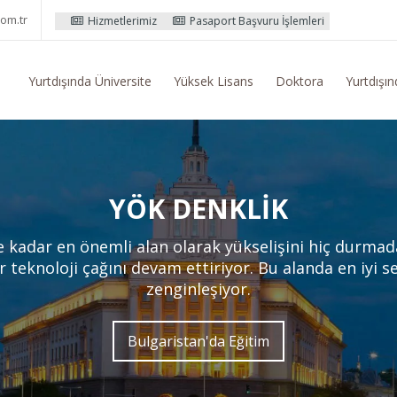
om.tr
izmetlerimiz
Pasaport Başvuru İşlemleri
Yurtdışı Eğitim Konusunda 
Yurtdışında Üniversite
Yüksek Lisans
Doktora
Yurtdışın
YÖK DENKLIK
kadar en önemli alan olarak yükselişini hiç durmadan
teknoloji çağını devam ettiriyor. Bu alanda en iyi s
zenginleşiyor.
Bulgaristan'da Eğitim