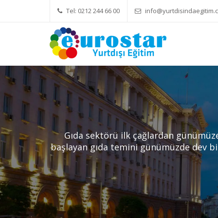
Tel: 0212 244 66 00
info@yurtdisindaegitim.c
Yök Denkliği Önemli
Eğitim Ücretleri
H
Gıda sektörü ilk çağlardan günümüze 
başlayan gıda temini günümüzde dev bir 