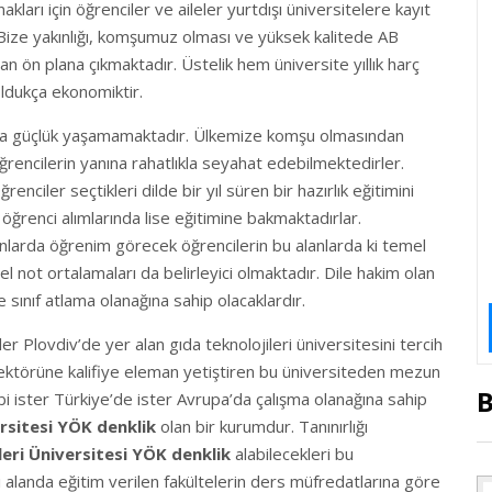
akları için öğrenciler ve aileler yurtdışı üniversitelere kayıt
. Bize yakınlığı, komşumuz olması ve yüksek kalitede AB
n ön plana çıkmaktadır. Üstelik hem üniversite yıllık harç
ldukça ekonomiktir.
makta güçlük yaşamamaktadır. Ülkemize komşu olmasından
rencilerin yanına rahatlıkla seyahat edebilmektedirler.
renciler seçtikleri dilde bir yıl süren bir hazırlık eğitimini
 öğrenci alımlarında lise eğitimine bakmaktadırlar.
lanlarda öğrenim görecek öğrencilerin bu alanlarda ki temel
el not ortalamaları da belirleyici olmaktadır. Dile hakim olan
 sınıf atlama olanağına sahip olacaklardır.
r Plovdiv’de yer alan gıda teknolojileri üniversitesini tercih
 sektörüne kalifiye eleman yetiştiren bu üniversiteden mezun
B
ibi ister Türkiye’de ister Avrupa’da çalışma olanağına sahip
ersitesi YÖK denklik
olan bir kurumdur. Tanınırlığı
leri Üniversitesi YÖK denklik
alabilecekleri bu
 alanda eğitim verilen fakültelerin ders müfredatlarına göre