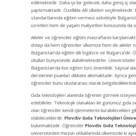
edilmektedir. Daha iyi bir gelecek; daha geniş iş olan
yaptırmaktadır. Özellikle AB ülkeleri seçilmektedir
standartlarında eğitim vermesi sebebiyle Bulgarista
ücretleri hem de yaşam maliyetleri konusunda da o
Aileler ve öğrenciler eğitim masraflarını karşıla
dolayı da hem öğrenciler ülkemize hem de aileler öğ
Bulgaristan’da eğitim dili İngilizce ve Bulgarca’dır. Öğ
okulları bünyesinde alabilmektedirler. Üniversiteler
Bulgaristan’da lise eğitim türü önemlidir. Sayısal a
derslerinin puanları dikkate alınmaktadır. Ayrıca gen
öğrenciler bunu uluslararası olarak belgelediklerinde
Gıda teknolojileri alanında öğrenim görmek isteyenle
edebilirler. Teknolojik olanakları ile günümüz gıda
olan öğrenciler kendi işletmelerini kurabilecekleri g
olabileceklerdir.
Plovdiv Gıda Teknolojileri Üniv
bulunmaktadır. Öğrenciler
Plovdiv Gıda Teknoloji
üniversiteden mezun olduklarında ülkemizde ki aynı