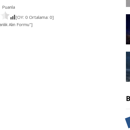
Puanla
[OY:
0
Ortalama:
0
]
lık Alın Formu"]
B