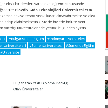
ğer eksik bir dersleri varsa özel öğrenci statüsünde
ğrenciler
Plovdiv Gıda Teknolojileri Üniversitesi YÖK
her zaman seviye tespit sınavı kararı almayabilmekte ve eksik
sahip olabilmektesiniz. Siz de bizlerle birlikte yeni
an yurtdışı üniversitelerinde yerinizi bugünden ayırtın.
esi
#BulgaristandaEgitim
#PolonyaUniversiteleri
nUniversiteleri
#SumenUniversitesi
#SumendeEgitim
daUniversite
Bulgaristan YÖK Diploma Denkliği
Olan Üniversiteler