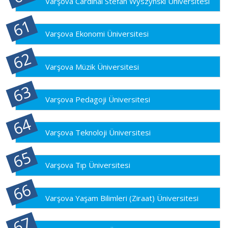
Varşova Cardinal Stefan Wyszynski Üniversitesi
Varşova Ekonomi Üniversitesi
Varşova Müzik Üniversitesi
Varşova Pedagoji Üniversitesi
Varşova Teknoloji Üniversitesi
Varşova Tıp Üniversitesi
Varşova Yaşam Bilimleri (Ziraat) Üniversitesi