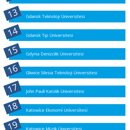
Gdansk Teknoloji Üniversitesi
Gdansk Tıp Üniversitesi
Gdynia Denizcilik Üniversitesi
Gliwice Silesia Teknoloji Üniversitesi
John Paull Katolik Üniversitesi
Katowi̇ce Ekonomi̇ Üni̇versi̇tesi̇
Katowice Müzik Üniversitesi