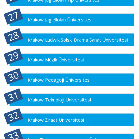
Krakow Jagielloian Üniversitesi
Krakow Ludwik Solski Drama Sanat Üniversitesi
Krakow Müzik Üniversitesi
Krakow Pedagoji Üniversitesi
Krakow Teknoloji Üniversitesi
Krakow Ziraat Üniversitesi