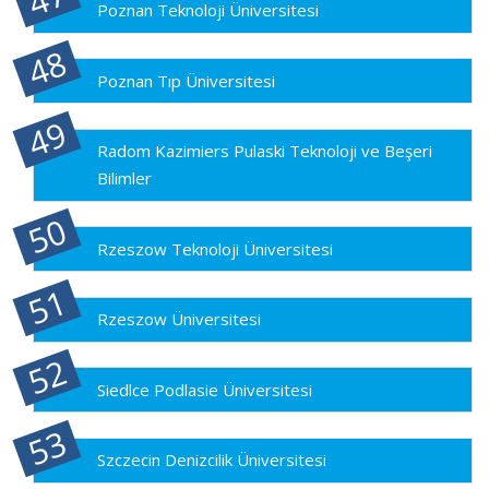
Poznan Teknoloji Üniversitesi
Poznan Tıp Üniversitesi
Radom Kazimiers Pulaski Teknoloji ve Beşeri
Bilimler
Rzeszow Teknoloji Üniversitesi
Rzeszow Üniversitesi
Siedlce Podlasie Üniversitesi
Szczecin Denizcilik Üniversitesi