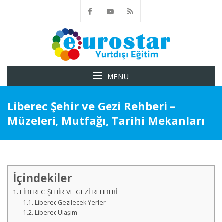
MENÜ
Liberec Şehir ve Gezi Rehberi –
Müzeleri, Mutfağı, Tarihi Mekanları
İçindekiler
LİBEREC ŞEHİR VE GEZİ REHBERİ
Liberec Gezilecek Yerler
Liberec Ulaşım