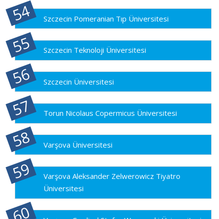
Szczecin Pomeranian Tıp Üniversitesi
Szczecin Teknoloji Üniversitesi
Szczecin Üniversitesi
Torun Nicolaus Copermicus Üniversitesi
Varşova Üniversitesi
Varşova Aleksander Zelwerowicz Tiyatro
Üniversitesi