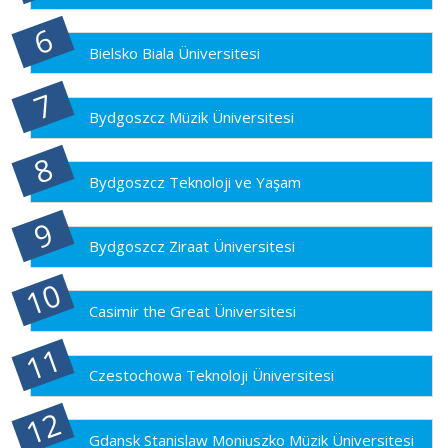
Bielsko Biala Üniversitesi
Bydgoszcz Müzik Üniversitesi
Bydgoszcz Teknoloji ve Yaşam
Bydgoszcz Ziraat Üniversitesi
Casimir the Great Üniversitesi
Czestochowa Teknoloji Üniversitesi
Gdansk Stanislaw Moniuszko Müzik Üniversitesi