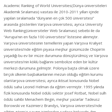
Academic Ranking of World Universities(Dünya üniversiteleri
Akademik Sıralaması) vasıtası ile 2010-2011 yılları içinde
yapılan sıralamada “dünyanın en çok 500 üniversitesi”
arasında gösterilen Varşova üniversitesi, ayrıca University
Web Ranking(üniversiteler Web Sıralaması) sebebi ile da
“Avrupa’nın en fazla 100 üniversitesi” listesine alınmıştır.
Varşova üniversitesinin temellerini yapan Varşova Kraliyet
üniversitesi’nde eğitim piyasa meşhur günümüzde Chopin’in
yaşadığı bu ev bir müze durumuna dönüştürülmüş ve Varşova
üniversitesi’nin köklü bağlarını sembolize eden bir kültür
merkezi durumuna gelmiştir. Polonya başta olmak üzere
birçok ülkenin başbakanlarının mezun olduğu eğitim kurumu
olanVarşova üniversitesi, ayrıca iktisat konusunda Nobel
ödülü saha Leonid Helman da eğitim vermiştir. 1995 yılında
fizik konusunda Nobel ödülü sektör Josef Rotbat, Nobel sulh
ödülü sahibi Menachem Begin, meşhur yazarlar Tadeusz
Borowski ve Kazimierz Brandys, Varşova üniversitesi’nde
eğitim görmüş saygın isimlerden sadece birkaçıdır. ilim