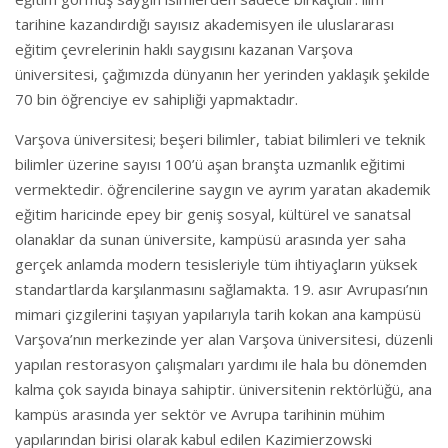
tarihine kazandırdığı sayısız akademisyen ile uluslararası
eğitim çevrelerinin haklı saygısını kazanan Varşova
üniversitesi, çağımızda dünyanın her yerinden yaklaşık şekilde
70 bin öğrenciye ev sahipliği yapmaktadır.
Varşova üniversitesi; beşeri bilimler, tabiat bilimleri ve teknik
bilimler üzerine sayısı 100’ü aşan branşta uzmanlık eğitimi
vermektedir. öğrencilerine saygın ve ayrım yaratan akademik
eğitim haricinde epey bir geniş sosyal, kültürel ve sanatsal
olanaklar da sunan üniversite, kampüsü arasında yer saha
gerçek anlamda modern tesisleriyle tüm ihtiyaçların yüksek
standartlarda karşılanmasını sağlamakta. 19. asır Avrupası’nın
mimari çizgilerini taşıyan yapılarıyla tarih kokan ana kampüsü
Varşova’nın merkezinde yer alan Varşova üniversitesi, düzenli
yapılan restorasyon çalışmaları yardımı ile hala bu dönemden
kalma çok sayıda binaya sahiptir. üniversitenin rektörlüğü, ana
kampüs arasında yer sektör ve Avrupa tarihinin mühim
yapılarından birisi olarak kabul edilen Kazimierzowski