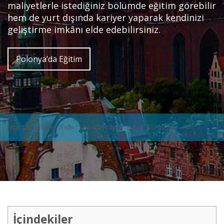
maliyetlerle istediğiniz bölümde eğitim görebilir
hem de yurt dışında kariyer yaparak kendinizi
geliştirme imkânı elde edebilirsiniz.
Polonya’da Eğitim
[contact-form-7 id="16142" title="Kayıt Formu"]
İçindekiler