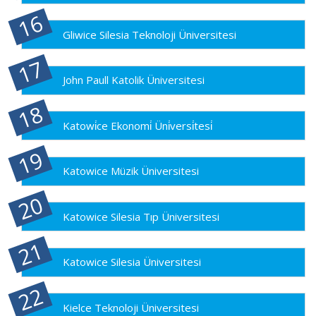
Gliwice Silesia Teknoloji Üniversitesi
John Paull Katolik Üniversitesi
Katowi̇ce Ekonomi̇ Üni̇versi̇tesi̇
Katowice Müzik Üniversitesi
Katowice Silesia Tıp Üniversitesi
Katowice Silesia Üniversitesi
Kielce Teknoloji Üniversitesi