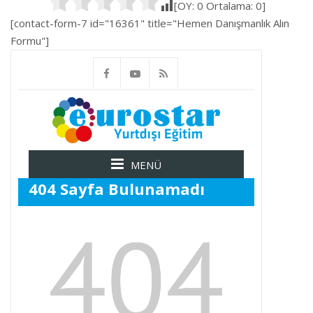
[OY:
0
Ortalama:
0
]
[contact-form-7 id="16361" title="Hemen Danışmanlık Alın
Formu"]