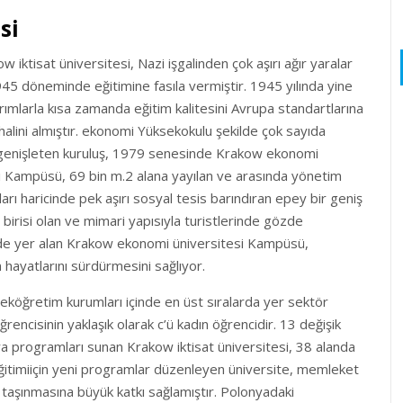
si
w iktisat üniversitesi, Nazi işgalinden çok aşırı ağır yaralar
5 döneminde eğitimine fasıla vermiştir. 1945 yılında yine
rımlarla kısa zamanda eğitim kalitesini Avrupa standartlarına
 halini almıştır. ekonomi Yüksekokulu şekilde çok sayıda
i genişleten kuruluş, 1979 senesinde Krakow ekonomi
i Kampüsü, 69 bin m.2 alana yayılan ve arasında yönetim
rları haricinde pek aşırı sosyal tesis barındıran epey bir geniş
 birisi olan ve mimari yapısıyla turistlerinde gözde
de yer alan Krakow ekonomi üniversitesi Kampüsü,
m hayatlarını sürdürmesini sağlıyor.
köğretim kurumları içinde en üst sıralarda yer sektör
öğrencisinin yaklaşık olarak c’ü kadın öğrencidir. 13 değişik
ora programları sunan Krakow iktisat üniversitesi, 38 alanda
ğitimiiçin yeni programlar düzenleyen üniversite, memleket
a taşınmasına büyük katkı sağlamıştır. Polonyadaki