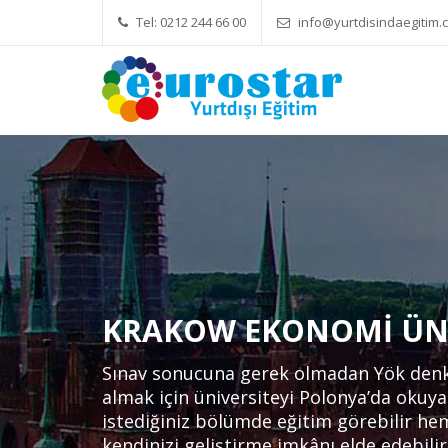
Tel: 0212 244 66 00
info@yurtdisindaegitim.c
Yök Denkliği Önemli
Eğitim Üc
KRAKOW EKONOMI ÜNI
Sınav sonucuna gerek olmadan Yök denkli
almak için üniversiteyi Polonya’da okuya
istediğiniz bölümde eğitim görebilir he
kendinizi geliştirme imkânı elde edebilir