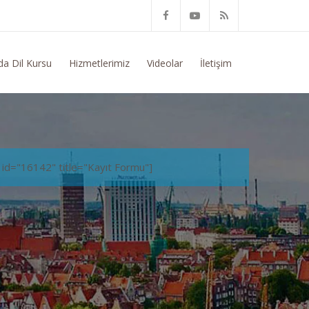
tim Konusunda Genel Bilgi Talep Ediyorum
da Dil Kursu
Hizmetlerimiz
Videolar
İletişim
 id="16142" title="Kayıt Formu"]