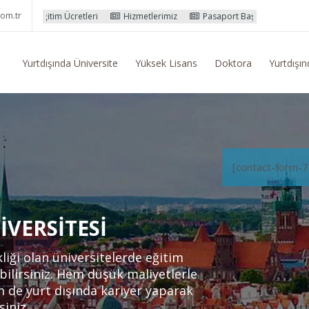
om.tr
retleri
Hizmetlerimiz
Pasaport Başvuru İşlemleri
Yurtdışı Eği
Yurtdışında Üniversite
Yüksek Lisans
Doktora
Yurtdışın
[contact-form-7
VERSITESI
ği olan üniversitelerde eğitim
bilirsiniz. Hem düşük maliyetlerle
m de yurt dışında kariyer yaparak
siniz.