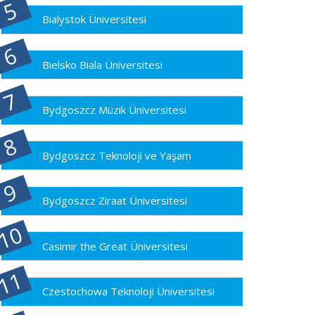
Bialystok Üniversitesi
Bielsko Biala Üniversitesi
Bydgoszcz Müzik Üniversitesi
Bydgoszcz Teknoloji ve Yaşam
Bydgoszcz Ziraat Üniversitesi
Casimir the Great Üniversitesi
Czestochowa Teknoloji Üniversitesi