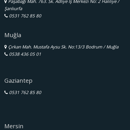
Paşabağı Mah. 763. Sk. Adliye İş Merkezi No: 2 Haliliye /
Şanlıurfa
0531 762 85 80
Muğla
Çırkan Mah. Mustafa Aysu Sk. No:13/3 Bodrum / Muğla
0538 436 05 01
Gaziantep
0531 762 85 80
Mersin