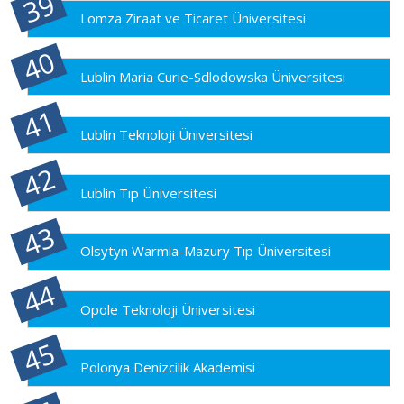
Lomza Ziraat ve Ticaret Üniversitesi
Lublin Maria Curie-Sdlodowska Üniversitesi
Lublin Teknoloji Üniversitesi
Lublin Tıp Üniversitesi
Olsytyn Warmia-Mazury Tıp Üniversitesi
Opole Teknoloji Üniversitesi
Polonya Denizcilik Akademisi