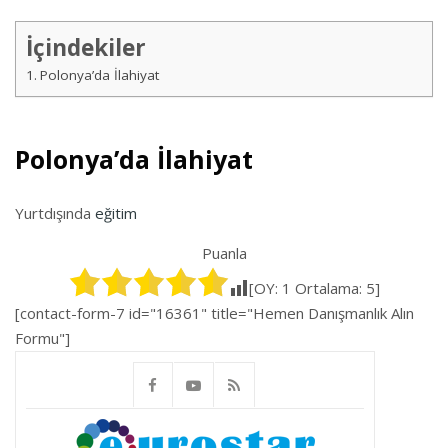
İçindekiler
Polonya’da İlahiyat
Polonya’da İlahiyat
Yurtdışında
eğitim
Puanla
[OY:
1
Ortalama:
5
]
[contact-form-7 id="16361" title="Hemen Danışmanlık Alın
Formu"]