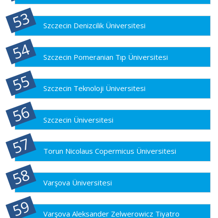
Szczecin Denizcilik Üniversitesi
Szczecin Pomeranian Tıp Üniversitesi
Szczecin Teknoloji Üniversitesi
Szczecin Üniversitesi
Torun Nicolaus Copermicus Üniversitesi
Varşova Üniversitesi
Varşova Aleksander Zelwerowicz Tiyatro