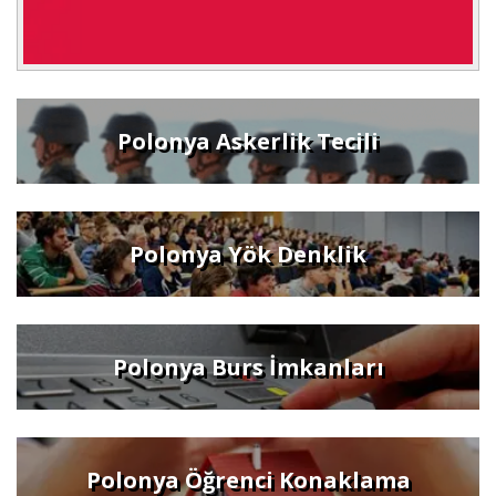
Polonya Askerlik Tecili
Polonya Yök Denklik
Polonya Burs İmkanları
Polonya Öğrenci Konaklama