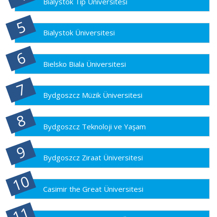
Bialystok Tıp Üniversitesi
Bialystok Üniversitesi
Bielsko Biala Üniversitesi
Bydgoszcz Müzik Üniversitesi
Bydgoszcz Teknoloji ve Yaşam
Bydgoszcz Ziraat Üniversitesi
Casimir the Great Üniversitesi