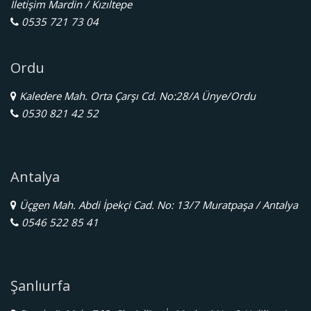
İletişim Mardin / Kızıltepe
0535 721 73 04
Ordu
Kaledere Mah. Orta Çarşı Cd. No:28/A Ünye/Ordu
0530 821 42 52
Antalya
Üçgen Mah. Abdi İpekçi Cad. No: 13/7 Muratpaşa / Antalya
0546 522 85 41
Şanlıurfa