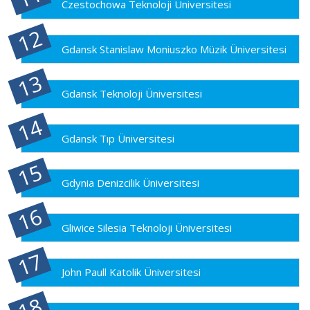
Czestochowa Teknoloji Üniversitesi
Gdansk Stanislaw Moniuszko Müzik Üniversitesi
Gdansk Teknoloji Üniversitesi
Gdansk Tıp Üniversitesi
Gdynia Denizcilik Üniversitesi
Gliwice Silesia Teknoloji Üniversitesi
John Paull Katolik Üniversitesi