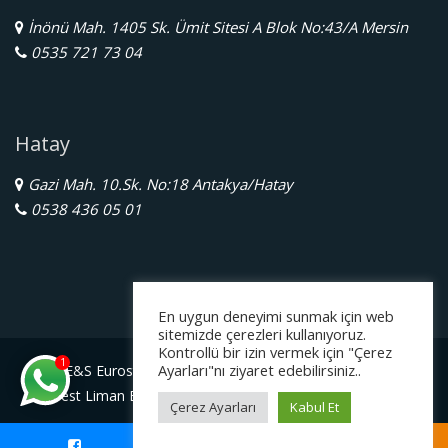
İnönü Mah. 1405 Sk. Ümit Sitesi A Blok No:43/A Mersin
0535 721 73 04
Hatay
Gazi Mah. 10.Sk. No:18 Antakya/Hatay
0538 436 05 01
En uygun deneyimi sunmak için web
sitemizde çerezleri kullanıyoruz.
Kontrollü bir izin vermek için "Çerez
1
Ayarları"nı ziyaret edebilirsiniz..
E&S Eurostar Yurtdışı Eğitim Danışmanlığı Ltd. Şti.
Serbest Liman Bölge Müdürlüğü Gazimagosa / Kuzey Kıbrıs
Çerez Ayarları
Kabul Et