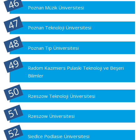
Poznan Müzik Üniversitesi
Poznan Teknoloji Üniversitesi
Poznan Tıp Üniversitesi
Radom Kazimiers Pulaski Teknoloji ve Beşeri
Bilimler
Rzeszow Teknoloji Üniversitesi
Rzeszow Üniversitesi
Siedlce Podlasie Üniversitesi